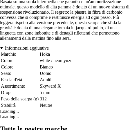
Basata su una suola intermedia che garantisce un'ammortizzazione
ottimale, questo modello di alta gamma è dotato di un nuovo sistema di
sospensione rivoluzionario. Il segreto: la piastra in fibra di carbonio
convessa che si comprime e restituisce energia ad ogni passo. Più
leggera rispetto alla versione precedente, questa scarpa che sfida la
gravità è dotata di una elegante tomaia in jacquard pulito, di una
linguetta con zone imbottite e di dettagli riflettenti che permettono
allenamenti dalla mattina fino alla sera.
Informazioni aggiuntive
Marchio
Hoka
Colore
white / neon yuzu
Colore
Bianco
Sesso
Uomo
Fascia d'età
Adulti
Assortimento
Skyward X
Drop
5 mm
Peso della scarpa (g)
312
Stabilità
Neutre
Loading...
Loading...
Tutte le nostre marche