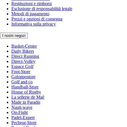
Restituzioni e rimborsi
Esclusione di responsabilità legale
Metodi di pagamento
Prezzi e opzioni di consegna
Informativa sulla privacy
I nostri negozi
Basket-Center
Daily Bikers
Direct Running
Direct-Volley
Espace Golf
Foot-Store
Galoppostore
Golf and co
Handball-Store
House of Rugby
La sellerie de Maé
Made in Paradis
Nauti-wave
On-Fight
Padel-Expert
Pecheur-Store