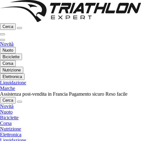
Cerca
Novità
Nuoto
Biciclette
Corsa
Nutrizione
Elettronica
Liquidazione
Marche
Assistenza post-vendita in Francia
Pagamento sicuro
Reso facile
Cerca
Novità
Nuoto
Biciclette
Corsa
Nutrizione
Elettronica
Liquidazione