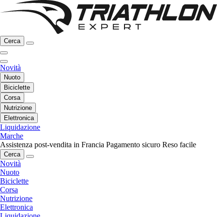
Cerca
Novità
Nuoto
Biciclette
Corsa
Nutrizione
Elettronica
Liquidazione
Marche
Assistenza post-vendita in Francia
Pagamento sicuro
Reso facile
Cerca
Novità
Nuoto
Biciclette
Corsa
Nutrizione
Elettronica
Liquidazione