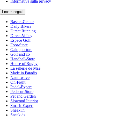
Informativa sulla privacy
I nostri negozi
Basket-Center
Daily Bikers
Direct Running
Direct-Volley
Espace Golf
Foot-Store
Galoppostore
Golf and co
Handball-Store
House of Rugby
La sellerie de Maé
Made in Paradis
Nauti-wave
On-Fight
Padel-Expert
Pecheur-Store
Pet and Garden
Slowood Interior
Smash-Expert
Sneak'In
Sneakids