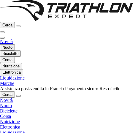
Cerca
Novità
Nuoto
Biciclette
Corsa
Nutrizione
Elettronica
Liquidazione
Marche
Assistenza post-vendita in Francia
Pagamento sicuro
Reso facile
Cerca
Novità
Nuoto
Biciclette
Corsa
Nutrizione
Elettronica
Liquidazione