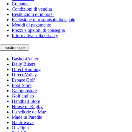
Contattaci
Condizioni di vendita
Restituzioni e rimborsi
Esclusione di responsabilità legale
Metodi di pagamento
Prezzi e opzioni di consegna
Informativa sulla privacy
I nostri negozi
Basket-Center
Daily Bikers
Direct Running
Direct-Volley
Espace Golf
Foot-Store
Galoppostore
Golf and co
Handball-Store
House of Rugby
La sellerie de Maé
Made in Paradis
Nauti-wave
On-Fight