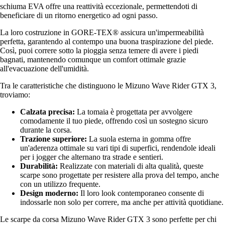
schiuma EVA offre una reattività eccezionale, permettendoti di
beneficiare di un ritorno energetico ad ogni passo.
La loro costruzione in GORE-TEX® assicura un'impermeabilità
perfetta, garantendo al contempo una buona traspirazione del piede.
Così, puoi correre sotto la pioggia senza temere di avere i piedi
bagnati, mantenendo comunque un comfort ottimale grazie
all'evacuazione dell'umidità.
Tra le caratteristiche che distinguono le Mizuno Wave Rider GTX 3,
troviamo:
Calzata precisa:
La tomaia è progettata per avvolgere
comodamente il tuo piede, offrendo così un sostegno sicuro
durante la corsa.
Trazione superiore:
La suola esterna in gomma offre
un'aderenza ottimale su vari tipi di superfici, rendendole ideali
per i jogger che alternano tra strade e sentieri.
Durabilità:
Realizzate con materiali di alta qualità, queste
scarpe sono progettate per resistere alla prova del tempo, anche
con un utilizzo frequente.
Design moderno:
Il loro look contemporaneo consente di
indossarle non solo per correre, ma anche per attività quotidiane.
Le scarpe da corsa Mizuno Wave Rider GTX 3 sono perfette per chi