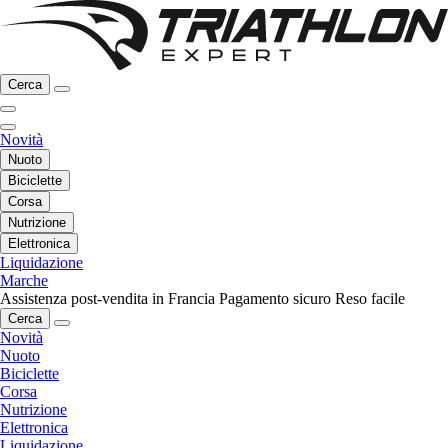
Cerca
Novità
Nuoto
Biciclette
Corsa
Nutrizione
Elettronica
Liquidazione
Marche
Assistenza post-vendita in Francia
Pagamento sicuro
Reso facile
Cerca
Novità
Nuoto
Biciclette
Corsa
Nutrizione
Elettronica
Liquidazione