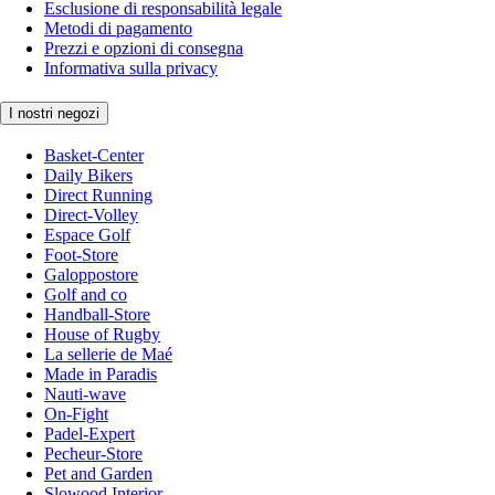
Esclusione di responsabilità legale
Metodi di pagamento
Prezzi e opzioni di consegna
Informativa sulla privacy
I nostri negozi
Basket-Center
Daily Bikers
Direct Running
Direct-Volley
Espace Golf
Foot-Store
Galoppostore
Golf and co
Handball-Store
House of Rugby
La sellerie de Maé
Made in Paradis
Nauti-wave
On-Fight
Padel-Expert
Pecheur-Store
Pet and Garden
Slowood Interior