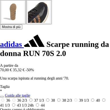
Mostra di più
adidas
Scarpe running da
donna RUN 70S 2.0
A partire da
70,00 €
35,32 €
-50%
Una scarpa ispirata al running degli anni '70.
Taglia
*
Guida alle taglie
36
36 2/3
37 1/3
38
38 2/3
39 1/3
40
41 1/3
43 1/3
24h
44
Questo campo è obbligatorio