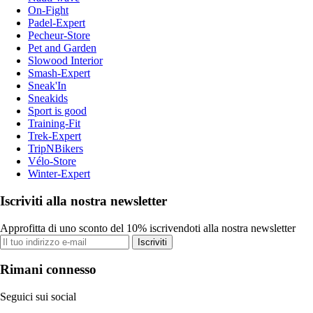
On-Fight
Padel-Expert
Pecheur-Store
Pet and Garden
Slowood Interior
Smash-Expert
Sneak'In
Sneakids
Sport is good
Training-Fit
Trek-Expert
TripNBikers
Vélo-Store
Winter-Expert
Iscriviti alla nostra newsletter
Approfitta di uno sconto del 10% iscrivendoti alla nostra newsletter
Iscriviti
Rimani connesso
Seguici sui social