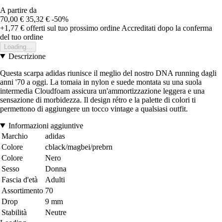
A partire da
70,00 €
35,32 €
-50%
+1,77 €
offerti sul tuo prossimo ordine
Accreditati dopo la conferma
del tuo ordine
Loading...
Descrizione
Questa scarpa adidas riunisce il meglio del nostro DNA running dagli
anni '70 a oggi. La tomaia in nylon e suede montata su una suola
intermedia Cloudfoam assicura un'ammortizzazione leggera e una
sensazione di morbidezza. Il design rétro e la palette di colori ti
permettono di aggiungere un tocco vintage a qualsiasi outfit.
Informazioni aggiuntive
Marchio
adidas
Colore
cblack/magbei/prebrn
Colore
Nero
Sesso
Donna
Fascia d'età
Adulti
Assortimento
70
Drop
9 mm
Stabilità
Neutre