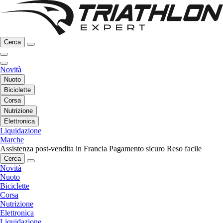
Cerca
Novità
Nuoto
Biciclette
Corsa
Nutrizione
Elettronica
Liquidazione
Marche
Assistenza post-vendita in Francia
Pagamento sicuro
Reso facile
Cerca
Novità
Nuoto
Biciclette
Corsa
Nutrizione
Elettronica
Liquidazione