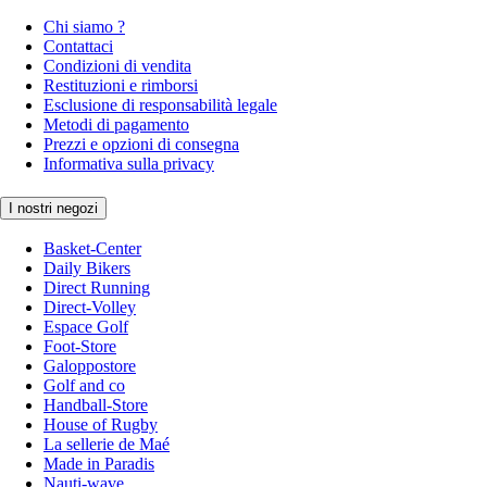
Chi siamo ?
Contattaci
Condizioni di vendita
Restituzioni e rimborsi
Esclusione di responsabilità legale
Metodi di pagamento
Prezzi e opzioni di consegna
Informativa sulla privacy
I nostri negozi
Basket-Center
Daily Bikers
Direct Running
Direct-Volley
Espace Golf
Foot-Store
Galoppostore
Golf and co
Handball-Store
House of Rugby
La sellerie de Maé
Made in Paradis
Nauti-wave