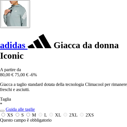
adidas
Giacca da donna
Iconic
A partire da
80,00 €
75,00 €
-6%
Giacca a taglio standard dotata della tecnologia Climacool per rimanere
freschi e asciutti.
Taglia
*
Guida alle taglie
XS
S
M
L
XL
2XL
2XS
Questo campo è obbligatorio