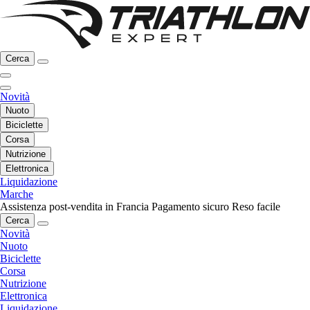
Cerca
Novità
Nuoto
Biciclette
Corsa
Nutrizione
Elettronica
Liquidazione
Marche
Assistenza post-vendita in Francia
Pagamento sicuro
Reso facile
Cerca
Novità
Nuoto
Biciclette
Corsa
Nutrizione
Elettronica
Liquidazione