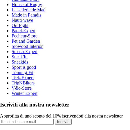
House of Rugby
La sellerie de Maé
Made in Paradis
Nauti-wave
On-Fight
Padel-Expert
Pecheur-Store
Pet and Garden
Slowood Interior
Smash-Expert
Sneak'In
Sneakids
Sport is good
Training-Fit
Trek-Expert
TripNBikers
Vélo-Store
Winter-Expert
Iscriviti alla nostra newsletter
Approfitta di uno sconto del 10% iscrivendoti alla nostra newsletter
Iscriviti