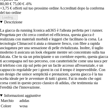
80,00 €
75,00 €
-6%
+3,75 €
offerti sul tuo prossimo ordine
Accreditati dopo la conferma
del tuo ordine
Loading...
Descrizione
La giacca da running Iconica adi365 è l'alleata perfetta per i runner.
Progettata per chi cerca comfort ed efficienza, questa giacca è
realizzata con materiali morbidi e leggeri che facilitano la corsa. La
tecnologia Climacool ti aiuta a rimanere fresco, con fibre a rapida
asciugatura per una sensazione di pelle rivitalizzata. Inoltre, il taglio
moderno ti assicura un look elegante mentre sei concentrato sulla tua
falcata. Che tu sia un principiante o un corridore esperto, questa giacca
ti accompagna nel tuo percorso, con caratteristiche come una tasca per
il telefono con zip sul petto per un facile accesso all'essenziale, e un
cappuccio regolabile per i giorni in cui il tempo è imprevedibile. Con
un design che unisce semplicità e prestazioni, questa giacca è la tua
scelta ideale per le avventure di tutti i giorni. Fai in modo che ogni
corsa conti in questo pezzo classico di adidas, che testimonia sia
l'eredità che l'innovazione.
Informazioni aggiuntive
Marchio
adidas
Colore
wosa