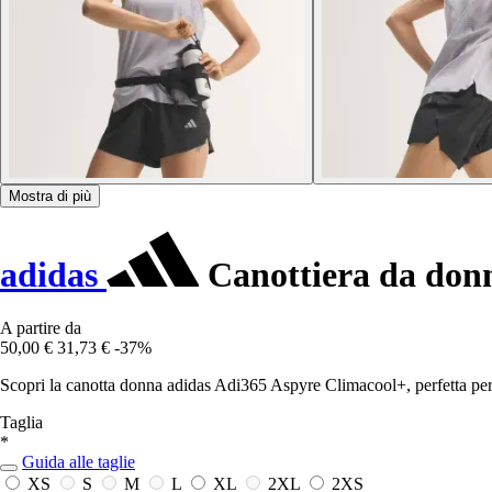
Mostra di più
adidas
Canottiera da don
A partire da
50,00 €
31,73 €
-37%
Scopri la canotta donna adidas Adi365 Aspyre Climacool+, perfetta per l
Taglia
*
Guida alle taglie
XS
S
M
L
XL
2XL
2XS