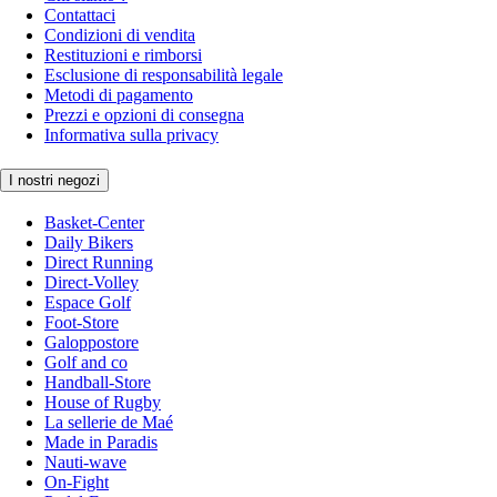
Contattaci
Condizioni di vendita
Restituzioni e rimborsi
Esclusione di responsabilità legale
Metodi di pagamento
Prezzi e opzioni di consegna
Informativa sulla privacy
I nostri negozi
Basket-Center
Daily Bikers
Direct Running
Direct-Volley
Espace Golf
Foot-Store
Galoppostore
Golf and co
Handball-Store
House of Rugby
La sellerie de Maé
Made in Paradis
Nauti-wave
On-Fight