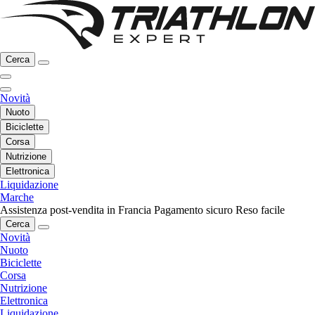
Cerca
Novità
Nuoto
Biciclette
Corsa
Nutrizione
Elettronica
Liquidazione
Marche
Assistenza post-vendita in Francia
Pagamento sicuro
Reso facile
Cerca
Novità
Nuoto
Biciclette
Corsa
Nutrizione
Elettronica
Liquidazione