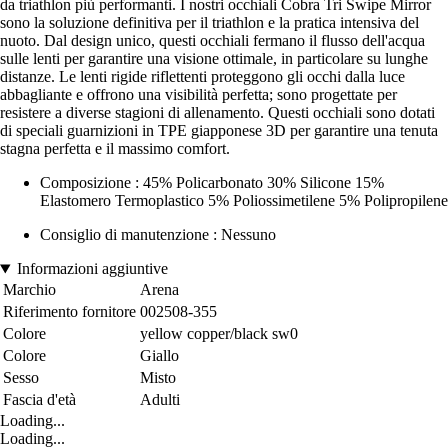
da triathlon più performanti. I nostri occhiali Cobra Tri Swipe Mirror
sono la soluzione definitiva per il triathlon e la pratica intensiva del
nuoto. Dal design unico, questi occhiali fermano il flusso dell'acqua
sulle lenti per garantire una visione ottimale, in particolare su lunghe
distanze. Le lenti rigide riflettenti proteggono gli occhi dalla luce
abbagliante e offrono una visibilità perfetta; sono progettate per
resistere a diverse stagioni di allenamento. Questi occhiali sono dotati
di speciali guarnizioni in TPE giapponese 3D per garantire una tenuta
stagna perfetta e il massimo comfort.
Composizione : 45% Policarbonato 30% Silicone 15%
Elastomero Termoplastico 5% Poliossimetilene 5% Polipropilene
Consiglio di manutenzione : Nessuno
Informazioni aggiuntive
Marchio
Arena
Riferimento fornitore
002508-355
Colore
yellow copper/black sw0
Colore
Giallo
Sesso
Misto
Fascia d'età
Adulti
Loading...
Loading...