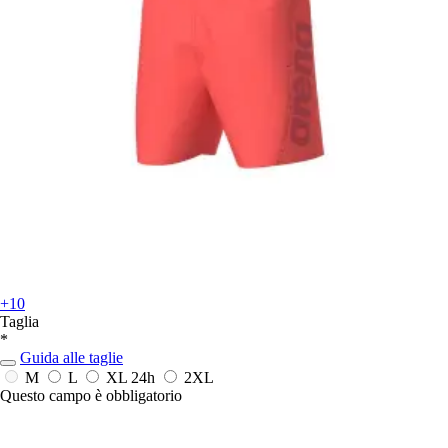
+10
Taglia
*
Guida alle taglie
M
L
XL
24h
2XL
Questo campo è obbligatorio