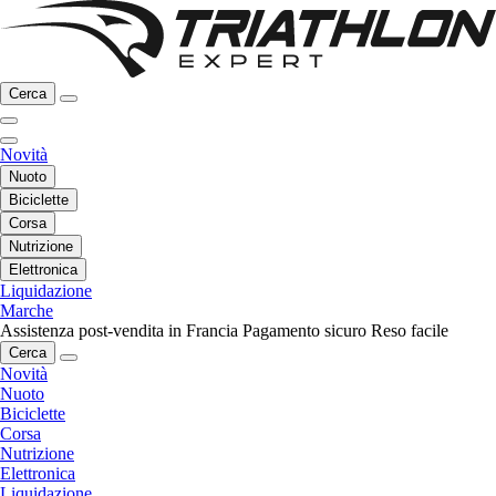
Cerca
Novità
Nuoto
Biciclette
Corsa
Nutrizione
Elettronica
Liquidazione
Marche
Assistenza post-vendita in Francia
Pagamento sicuro
Reso facile
Cerca
Novità
Nuoto
Biciclette
Corsa
Nutrizione
Elettronica
Liquidazione