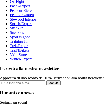
On-Fight
Padel-Expert
Pecheur-Store
Pet and Garden
Slowood Interior
Smash-Expert
Sneak'In
Sneakids
Sport is good
Training-Fit
Trek-Expert
TripNBikers
Vélo-Store
Winter-Expert
Iscriviti alla nostra newsletter
Approfitta di uno sconto del 10% iscrivendoti alla nostra newsletter
Iscriviti
Rimani connesso
Seguici sui social