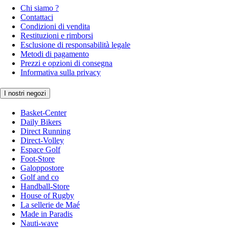
Chi siamo ?
Contattaci
Condizioni di vendita
Restituzioni e rimborsi
Esclusione di responsabilità legale
Metodi di pagamento
Prezzi e opzioni di consegna
Informativa sulla privacy
I nostri negozi
Basket-Center
Daily Bikers
Direct Running
Direct-Volley
Espace Golf
Foot-Store
Galoppostore
Golf and co
Handball-Store
House of Rugby
La sellerie de Maé
Made in Paradis
Nauti-wave