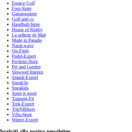
Espace Golf
Foot-Store
Galoppostore
Golf and co
Handball-Store
House of Rugby
La sellerie de Maé
Made in Paradis
Nauti-wave
On-Fight
Padel-Expert
Pecheur-Store
Pet and Garden
Slowood Interior
Smash-Expert
Sneak'In
Sneakids
Sport is good
Training-Fit
Trek-Expert
TripNBikers
Vélo-Store
Winter-Expert
Iscriviti alla nostra newsletter