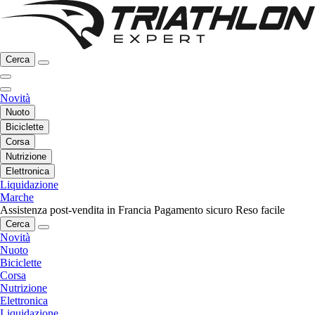
Cerca
Novità
Nuoto
Biciclette
Corsa
Nutrizione
Elettronica
Liquidazione
Marche
Assistenza post-vendita in Francia
Pagamento sicuro
Reso facile
Cerca
Novità
Nuoto
Biciclette
Corsa
Nutrizione
Elettronica
Liquidazione