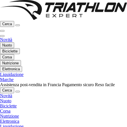
Cerca
Novità
Nuoto
Biciclette
Corsa
Nutrizione
Elettronica
Liquidazione
Marche
Assistenza post-vendita in Francia
Pagamento sicuro
Reso facile
Cerca
Novità
Nuoto
Biciclette
Corsa
Nutrizione
Elettronica
Liquidazione