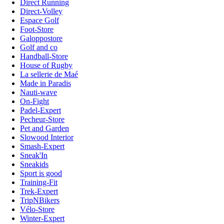
Direct Running
Direct-Volley
Espace Golf
Foot-Store
Galoppostore
Golf and co
Handball-Store
House of Rugby
La sellerie de Maé
Made in Paradis
Nauti-wave
On-Fight
Padel-Expert
Pecheur-Store
Pet and Garden
Slowood Interior
Smash-Expert
Sneak'In
Sneakids
Sport is good
Training-Fit
Trek-Expert
TripNBikers
Vélo-Store
Winter-Expert