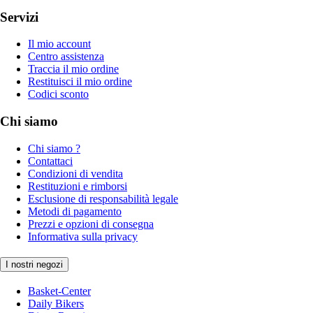
Servizi
Il mio account
Centro assistenza
Traccia il mio ordine
Restituisci il mio ordine
Codici sconto
Chi siamo
Chi siamo ?
Contattaci
Condizioni di vendita
Restituzioni e rimborsi
Esclusione di responsabilità legale
Metodi di pagamento
Prezzi e opzioni di consegna
Informativa sulla privacy
I nostri negozi
Basket-Center
Daily Bikers