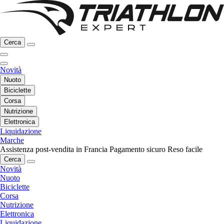
Cerca
Novità
Nuoto
Biciclette
Corsa
Nutrizione
Elettronica
Liquidazione
Marche
Assistenza post-vendita in Francia
Pagamento sicuro
Reso facile
Cerca
Novità
Nuoto
Biciclette
Corsa
Nutrizione
Elettronica
Liquidazione