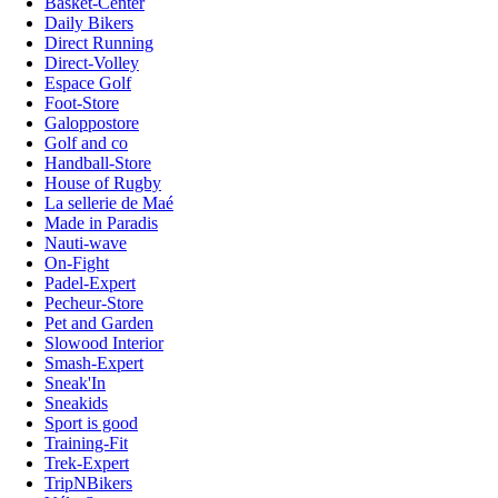
Basket-Center
Daily Bikers
Direct Running
Direct-Volley
Espace Golf
Foot-Store
Galoppostore
Golf and co
Handball-Store
House of Rugby
La sellerie de Maé
Made in Paradis
Nauti-wave
On-Fight
Padel-Expert
Pecheur-Store
Pet and Garden
Slowood Interior
Smash-Expert
Sneak'In
Sneakids
Sport is good
Training-Fit
Trek-Expert
TripNBikers