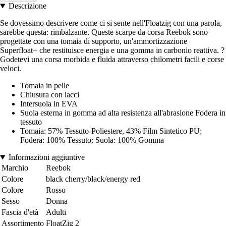
Descrizione
Se dovessimo descrivere come ci si sente nell'Floatzig con una parola,
sarebbe questa: rimbalzante. Queste scarpe da corsa Reebok sono
progettate con una tomaia di supporto, un'ammortizzazione
Superfloat+ che restituisce energia e una gomma in carbonio reattiva. ?
Godetevi una corsa morbida e fluida attraverso chilometri facili e corse
veloci.
Tomaia in pelle
Chiusura con lacci
Intersuola in EVA
Suola esterna in gomma ad alta resistenza all'abrasione Fodera in
tessuto
Tomaia: 57% Tessuto-Poliestere, 43% Film Sintetico PU;
Fodera: 100% Tessuto; Suola: 100% Gomma
Informazioni aggiuntive
Marchio
Reebok
Colore
black cherry/black/energy red
Colore
Rosso
Sesso
Donna
Fascia d'età
Adulti
Assortimento
FloatZig 2