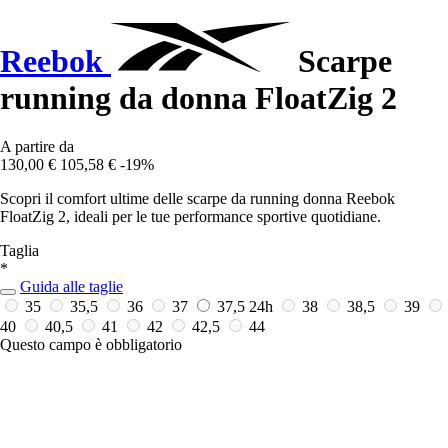
Reebok
Scarpe
running da donna FloatZig 2
A partire da
130,00 €
105,58 €
-19%
Scopri il comfort ultime delle scarpe da running donna Reebok
FloatZig 2, ideali per le tue performance sportive quotidiane.
Taglia
*
Guida alle taglie
35
35,5
36
37
37,5
24h
38
38,5
39
40
40,5
41
42
42,5
44
Questo campo è obbligatorio