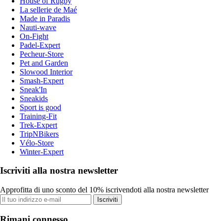
House of Rugby
La sellerie de Maé
Made in Paradis
Nauti-wave
On-Fight
Padel-Expert
Pecheur-Store
Pet and Garden
Slowood Interior
Smash-Expert
Sneak'In
Sneakids
Sport is good
Training-Fit
Trek-Expert
TripNBikers
Vélo-Store
Winter-Expert
Iscriviti alla nostra newsletter
Approfitta di uno sconto del 10% iscrivendoti alla nostra newsletter
Iscriviti
Rimani connesso