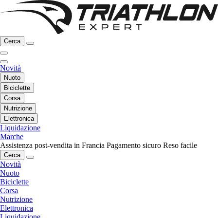
Cerca
Novità
Nuoto
Biciclette
Corsa
Nutrizione
Elettronica
Liquidazione
Marche
Assistenza post-vendita in Francia
Pagamento sicuro
Reso facile
Cerca
Novità
Nuoto
Biciclette
Corsa
Nutrizione
Elettronica
Liquidazione