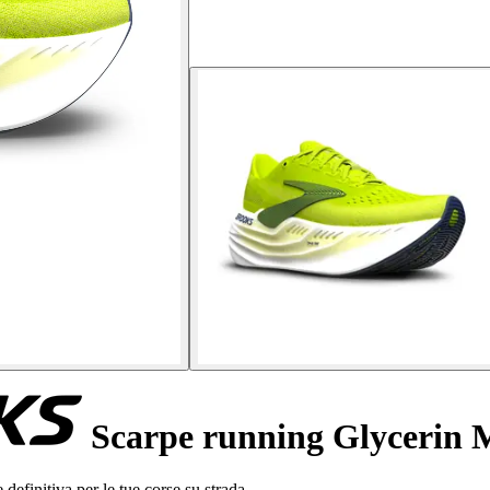
Scarpe running Glycerin 
efinitiva per le tue corse su strada.