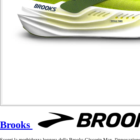
Brooks
Scopri la morbidezza leggera della Brooks Glycerin Max, l'innovazione d