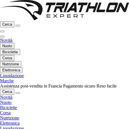
Cerca
Novità
Nuoto
Biciclette
Corsa
Nutrizione
Elettronica
Liquidazione
Marche
Assistenza post-vendita in Francia
Pagamento sicuro
Reso facile
Cerca
Novità
Nuoto
Biciclette
Corsa
Nutrizione
Elettronica
Liquidazione