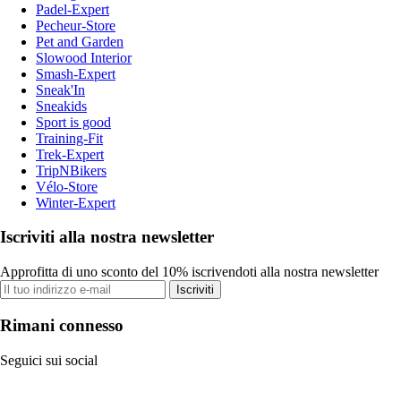
Padel-Expert
Pecheur-Store
Pet and Garden
Slowood Interior
Smash-Expert
Sneak'In
Sneakids
Sport is good
Training-Fit
Trek-Expert
TripNBikers
Vélo-Store
Winter-Expert
Iscriviti alla nostra newsletter
Approfitta di uno sconto del 10% iscrivendoti alla nostra newsletter
Iscriviti
Rimani connesso
Seguici sui social