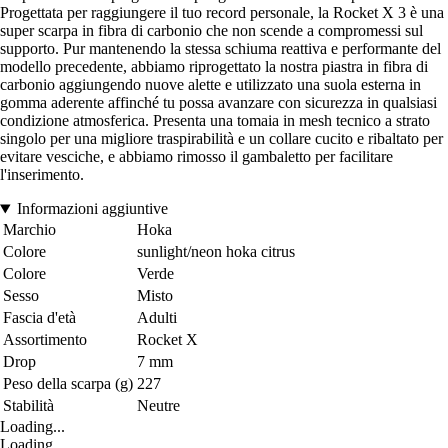
Progettata per raggiungere il tuo record personale, la Rocket X 3 è una
super scarpa in fibra di carbonio che non scende a compromessi sul
supporto. Pur mantenendo la stessa schiuma reattiva e performante del
modello precedente, abbiamo riprogettato la nostra piastra in fibra di
carbonio aggiungendo nuove alette e utilizzato una suola esterna in
gomma aderente affinché tu possa avanzare con sicurezza in qualsiasi
condizione atmosferica. Presenta una tomaia in mesh tecnico a strato
singolo per una migliore traspirabilità e un collare cucito e ribaltato per
evitare vesciche, e abbiamo rimosso il gambaletto per facilitare
l'inserimento.
Informazioni aggiuntive
Marchio
Hoka
Colore
sunlight/neon hoka citrus
Colore
Verde
Sesso
Misto
Fascia d'età
Adulti
Assortimento
Rocket X
Drop
7 mm
Peso della scarpa (g)
227
Stabilità
Neutre
Loading...
Loading...