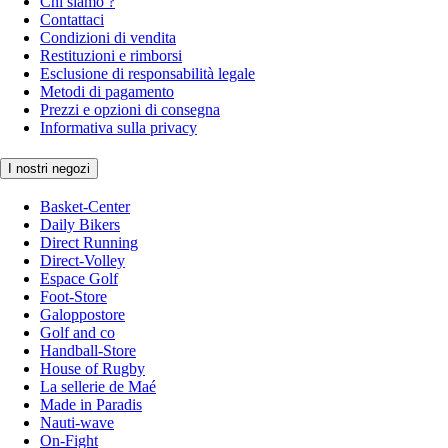
Chi siamo ?
Contattaci
Condizioni di vendita
Restituzioni e rimborsi
Esclusione di responsabilità legale
Metodi di pagamento
Prezzi e opzioni di consegna
Informativa sulla privacy
I nostri negozi
Basket-Center
Daily Bikers
Direct Running
Direct-Volley
Espace Golf
Foot-Store
Galoppostore
Golf and co
Handball-Store
House of Rugby
La sellerie de Maé
Made in Paradis
Nauti-wave
On-Fight