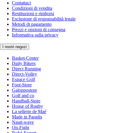
Contattaci
Condizioni di vendita
Restituzioni e rimborsi
Esclusione di responsabilità legale
Metodi di pagamento
Prezzi e opzioni di consegna
Informativa sulla privacy
I nostri negozi
Basket-Center
Daily Bikers
Direct Running
Direct-Volley
Espace Golf
Foot-Store
Galoppostore
Golf and co
Handball-Store
House of Rugby
La sellerie de Maé
Made in Paradis
Nauti-wave
On-Fight
Padel-Expert