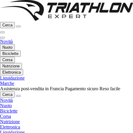
Cerca
Novità
Nuoto
Biciclette
Corsa
Nutrizione
Elettronica
Liquidazione
Marche
Assistenza post-vendita in Francia
Pagamento sicuro
Reso facile
Cerca
Novità
Nuoto
Biciclette
Corsa
Nutrizione
Elettronica
Liquidazione