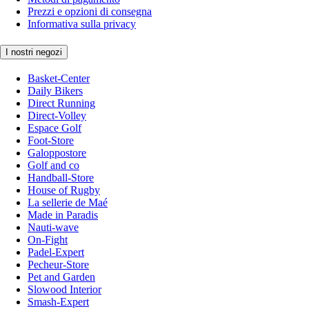
Prezzi e opzioni di consegna
Informativa sulla privacy
I nostri negozi
Basket-Center
Daily Bikers
Direct Running
Direct-Volley
Espace Golf
Foot-Store
Galoppostore
Golf and co
Handball-Store
House of Rugby
La sellerie de Maé
Made in Paradis
Nauti-wave
On-Fight
Padel-Expert
Pecheur-Store
Pet and Garden
Slowood Interior
Smash-Expert