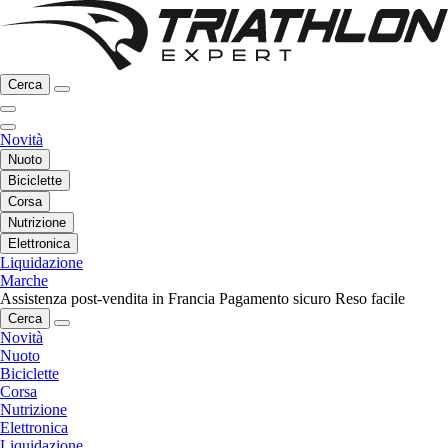
Cerca
Novità
Nuoto
Biciclette
Corsa
Nutrizione
Elettronica
Liquidazione
Marche
Assistenza post-vendita in Francia
Pagamento sicuro
Reso facile
Cerca
Novità
Nuoto
Biciclette
Corsa
Nutrizione
Elettronica
Liquidazione