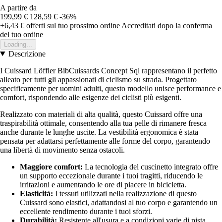
A partire da
199,99 €
128,59 €
-36%
+6,43 €
offerti sul tuo prossimo ordine
Accreditati dopo la conferma
del tuo ordine
Loading...
Descrizione
I Cuissard Löffler BibCuissards Concept Sql rappresentano il perfetto
alleato per tutti gli appassionati di ciclismo su strada. Progettato
specificamente per uomini adulti, questo modello unisce performance e
comfort, rispondendo alle esigenze dei ciclisti più esigenti.
Realizzato con materiali di alta qualità, questo Cuissard offre una
traspirabilità ottimale, consentendo alla tua pelle di rimanere fresca
anche durante le lunghe uscite. La vestibilità ergonomica è stata
pensata per adattarsi perfettamente alle forme del corpo, garantendo
una libertà di movimento senza ostacoli.
Maggiore comfort:
La tecnologia del cuscinetto integrato offre
un supporto eccezionale durante i tuoi tragitti, riducendo le
irritazioni e aumentando le ore di piacere in bicicletta.
Elasticità:
I tessuti utilizzati nella realizzazione di questo
Cuissard sono elastici, adattandosi al tuo corpo e garantendo un
eccellente rendimento durante i tuoi sforzi.
Durabilità:
Resistente all'usura e a condizioni varie di pista,