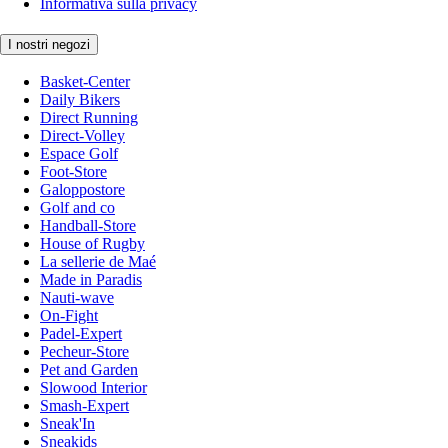
Informativa sulla privacy
I nostri negozi
Basket-Center
Daily Bikers
Direct Running
Direct-Volley
Espace Golf
Foot-Store
Galoppostore
Golf and co
Handball-Store
House of Rugby
La sellerie de Maé
Made in Paradis
Nauti-wave
On-Fight
Padel-Expert
Pecheur-Store
Pet and Garden
Slowood Interior
Smash-Expert
Sneak'In
Sneakids