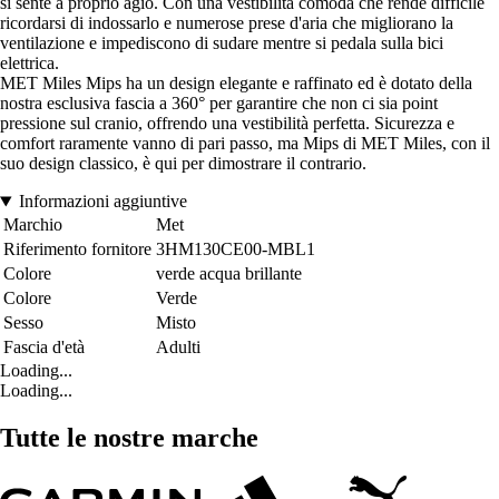
si sente a proprio agio. Con una vestibilità comoda che rende difficile
ricordarsi di indossarlo e numerose prese d'aria che migliorano la
ventilazione e impediscono di sudare mentre si pedala sulla bici
elettrica.
MET Miles Mips ha un design elegante e raffinato ed è dotato della
nostra esclusiva fascia a 360° per garantire che non ci sia point
pressione sul cranio, offrendo una vestibilità perfetta. Sicurezza e
comfort raramente vanno di pari passo, ma Mips di MET Miles, con il
suo design classico, è qui per dimostrare il contrario.
Informazioni aggiuntive
Marchio
Met
Riferimento fornitore
3HM130CE00-MBL1
Colore
verde acqua brillante
Colore
Verde
Sesso
Misto
Fascia d'età
Adulti
Loading...
Loading...
Tutte le nostre marche