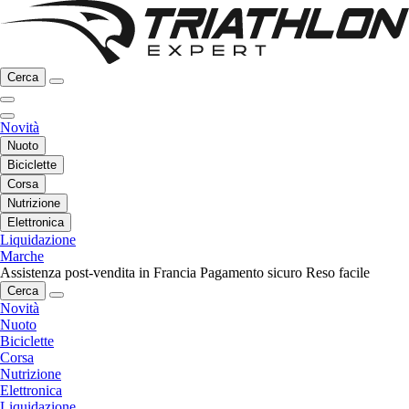
Cerca
Novità
Nuoto
Biciclette
Corsa
Nutrizione
Elettronica
Liquidazione
Marche
Assistenza post-vendita in Francia
Pagamento sicuro
Reso facile
Cerca
Novità
Nuoto
Biciclette
Corsa
Nutrizione
Elettronica
Liquidazione