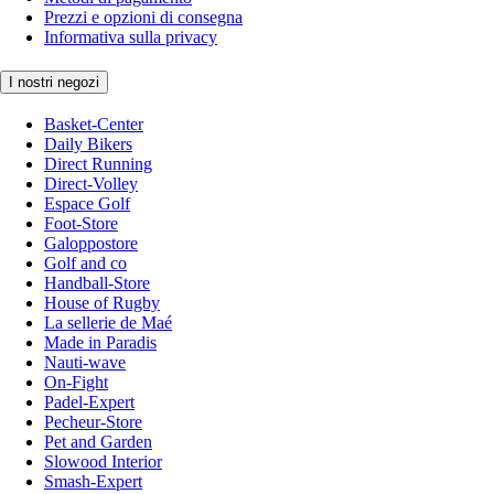
Prezzi e opzioni di consegna
Informativa sulla privacy
I nostri negozi
Basket-Center
Daily Bikers
Direct Running
Direct-Volley
Espace Golf
Foot-Store
Galoppostore
Golf and co
Handball-Store
House of Rugby
La sellerie de Maé
Made in Paradis
Nauti-wave
On-Fight
Padel-Expert
Pecheur-Store
Pet and Garden
Slowood Interior
Smash-Expert