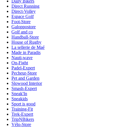
Daily Bikers
Direct Running
Direct-Volley
Espace Golf
Foot-Store
Galoppostore
Golf and co
Handball-Store
House of Rugby
La sellerie de Maé
Made in Paradis
Nauti-wave
On-Fight
Padel-Expert
Pecheur-Store
Pet and Garden
Slowood Interior
Smash-Expert
Sneak'In
Sneakids
Sport is good
Training-Fit
Trek-Expert
TripNBikers
Vélo-Store