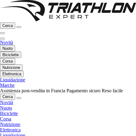
Cerca
Novità
Nuoto
Biciclette
Corsa
Nutrizione
Elettronica
Liquidazione
Marche
Assistenza post-vendita in Francia
Pagamento sicuro
Reso facile
Cerca
Novità
Nuoto
Biciclette
Corsa
Nutrizione
Elettronica
Liquidazione