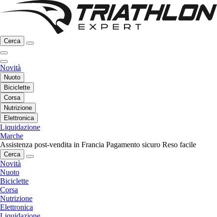
Cerca
Novità
Nuoto
Biciclette
Corsa
Nutrizione
Elettronica
Liquidazione
Marche
Assistenza post-vendita in Francia
Pagamento sicuro
Reso facile
Cerca
Novità
Nuoto
Biciclette
Corsa
Nutrizione
Elettronica
Liquidazione