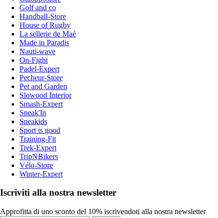
Golf and co
Handball-Store
House of Rugby
La sellerie de Maé
Made in Paradis
Nauti-wave
On-Fight
Padel-Expert
Pecheur-Store
Pet and Garden
Slowood Interior
Smash-Expert
Sneak'In
Sneakids
Sport is good
Training-Fit
Trek-Expert
TripNBikers
Vélo-Store
Winter-Expert
Iscriviti alla nostra newsletter
Approfitta di uno sconto del 10% iscrivendoti alla nostra newsletter