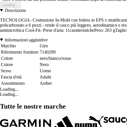
Loading...
Descrizione
TECNOLOGIA- Costruzione In-Mold con fodera in EPS e stratificazione p
policarbonato a 6 pezzi - rende il casco più leggero, aerodinamico e re
antimicrobica Cool-Fit- Prese d'aria: 11caratteristichePeso: 263 gTagl
Informazioni aggiuntive
Marchio
Giro
Riferimento fornitore
7140299
Colore
nero/bianco/rosso
Colore
Nero
Sesso
Uomo
Fascia d'età
Adulti
Assortimento
Aether
Loading...
Loading...
Tutte le nostre marche