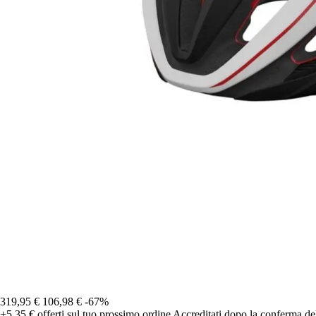
319,95 €
106,98 €
-67%
+5,35 €
offerti sul tuo prossimo ordine
Accreditati dopo la conferma de