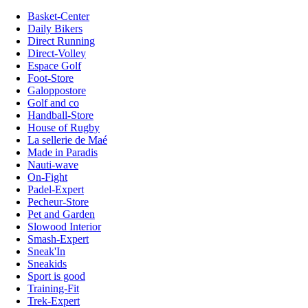
Basket-Center
Daily Bikers
Direct Running
Direct-Volley
Espace Golf
Foot-Store
Galoppostore
Golf and co
Handball-Store
House of Rugby
La sellerie de Maé
Made in Paradis
Nauti-wave
On-Fight
Padel-Expert
Pecheur-Store
Pet and Garden
Slowood Interior
Smash-Expert
Sneak'In
Sneakids
Sport is good
Training-Fit
Trek-Expert