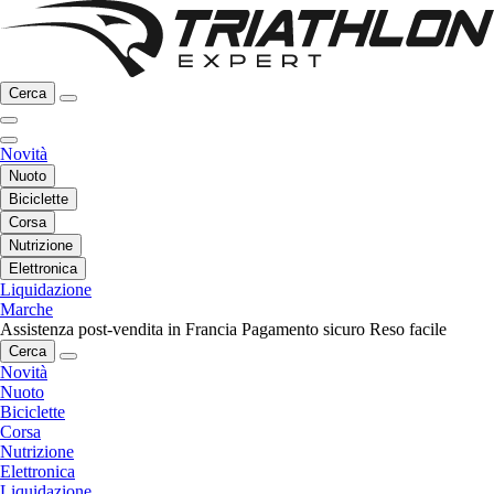
Cerca
Novità
Nuoto
Biciclette
Corsa
Nutrizione
Elettronica
Liquidazione
Marche
Assistenza post-vendita in Francia
Pagamento sicuro
Reso facile
Cerca
Novità
Nuoto
Biciclette
Corsa
Nutrizione
Elettronica
Liquidazione