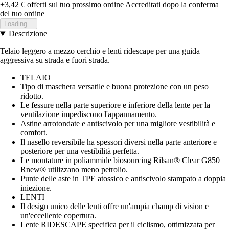
+3,42 €
offerti sul tuo prossimo ordine
Accreditati dopo la conferma
del tuo ordine
Loading...
Descrizione
Telaio leggero a mezzo cerchio e lenti ridescape per una guida
aggressiva su strada e fuori strada.
TELAIO
Tipo di maschera versatile e buona protezione con un peso
ridotto.
Le fessure nella parte superiore e inferiore della lente per la
ventilazione impediscono l'appannamento.
Astine arrotondate e antiscivolo per una migliore vestibilità e
comfort.
Il nasello reversibile ha spessori diversi nella parte anteriore e
posteriore per una vestibilità perfetta.
Le montature in poliammide biosourcing Rilsan® Clear G850
Rnew® utilizzano meno petrolio.
Punte delle aste in TPE atossico e antiscivolo stampato a doppia
iniezione.
LENTI
Il design unico delle lenti offre un'ampia champ di vision e
un'eccellente copertura.
Lente RIDESCAPE specifica per il ciclismo, ottimizzata per