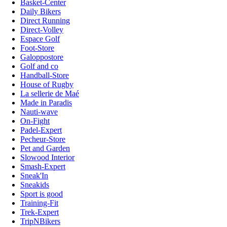
Basket-Center
Daily Bikers
Direct Running
Direct-Volley
Espace Golf
Foot-Store
Galoppostore
Golf and co
Handball-Store
House of Rugby
La sellerie de Maé
Made in Paradis
Nauti-wave
On-Fight
Padel-Expert
Pecheur-Store
Pet and Garden
Slowood Interior
Smash-Expert
Sneak'In
Sneakids
Sport is good
Training-Fit
Trek-Expert
TripNBikers