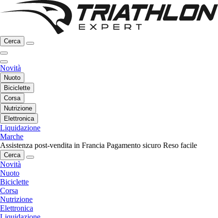
Cerca
Novità
Nuoto
Biciclette
Corsa
Nutrizione
Elettronica
Liquidazione
Marche
Assistenza post-vendita in Francia
Pagamento sicuro
Reso facile
Cerca
Novità
Nuoto
Biciclette
Corsa
Nutrizione
Elettronica
Liquidazione