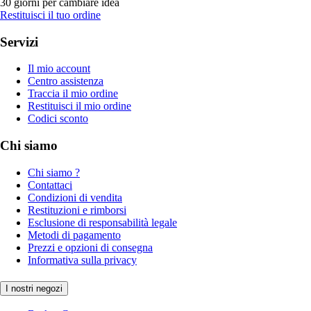
30 giorni per cambiare idea
Restituisci il tuo ordine
Servizi
Il mio account
Centro assistenza
Traccia il mio ordine
Restituisci il mio ordine
Codici sconto
Chi siamo
Chi siamo ?
Contattaci
Condizioni di vendita
Restituzioni e rimborsi
Esclusione di responsabilità legale
Metodi di pagamento
Prezzi e opzioni di consegna
Informativa sulla privacy
I nostri negozi