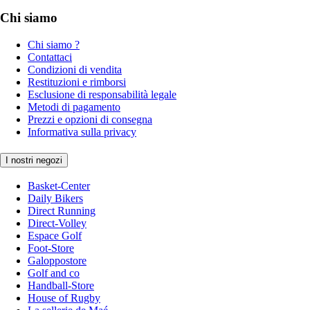
Chi siamo
Chi siamo ?
Contattaci
Condizioni di vendita
Restituzioni e rimborsi
Esclusione di responsabilità legale
Metodi di pagamento
Prezzi e opzioni di consegna
Informativa sulla privacy
I nostri negozi
Basket-Center
Daily Bikers
Direct Running
Direct-Volley
Espace Golf
Foot-Store
Galoppostore
Golf and co
Handball-Store
House of Rugby