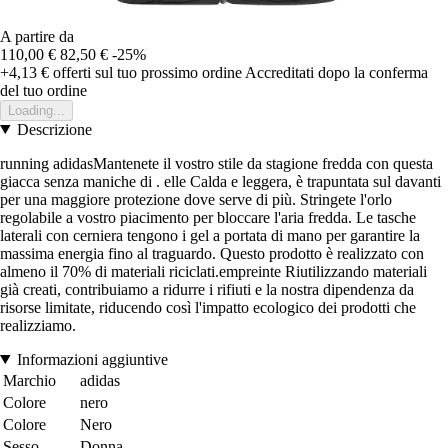
A partire da
110,00 €
82,50 €
-25%
+4,13 €
offerti sul tuo prossimo ordine
Accreditati dopo la conferma
del tuo ordine
Loading...
Descrizione
running adidasMantenete il vostro stile da stagione fredda con questa
giacca senza maniche di . elle Calda e leggera, è trapuntata sul davanti
per una maggiore protezione dove serve di più. Stringete l'orlo
regolabile a vostro piacimento per bloccare l'aria fredda. Le tasche
laterali con cerniera tengono i gel a portata di mano per garantire la
massima energia fino al traguardo. Questo prodotto è realizzato con
almeno il 70% di materiali riciclati.empreinte Riutilizzando materiali
già creati, contribuiamo a ridurre i rifiuti e la nostra dipendenza da
risorse limitate, riducendo così l'impatto ecologico dei prodotti che
realizziamo.
Informazioni aggiuntive
Marchio
adidas
Colore
nero
Colore
Nero
Sesso
Donna