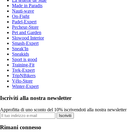
La sellerie de Maé
Made in Paradis
Nauti-wave
On-Fight
Padel-Expert
Pecheur-Store
Pet and Garden
Slowood Interior
Smash-Expert
Sneak'In
Sneakids
Sport is good
Training-Fit
Trek-Expert
TripNBikers
Vélo-Store
Winter-Expert
Iscriviti alla nostra newsletter
Approfitta di uno sconto del 10% iscrivendoti alla nostra newsletter
Iscriviti
Rimani connesso