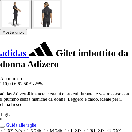
Mostra di più
adidas
Gilet imbottito da
donna Adizero
A partire da
110,00 €
82,50 €
-25%
adidas AdizeroRimanete eleganti e protetti durante le vostre corse con
il piumino senza maniche da donna. Leggero e caldo, ideale per il
clima fresco.
Taglia
*
Guida alle taglie
XS
24h
S
24h
M
24h
L
24h
XL
24h
2XS