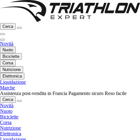
Cerca
Novità
Nuoto
Biciclette
Corsa
Nutrizione
Elettronica
Liquidazione
Marche
Assistenza post-vendita in Francia
Pagamento sicuro
Reso facile
Cerca
Novità
Nuoto
Biciclette
Corsa
Nutrizione
Elettronica
Liquidazione