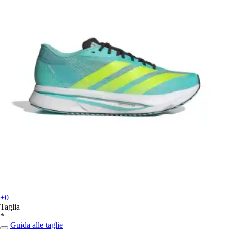
+0
Taglia
*
Guida alle taglie