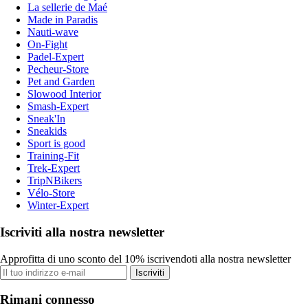
La sellerie de Maé
Made in Paradis
Nauti-wave
On-Fight
Padel-Expert
Pecheur-Store
Pet and Garden
Slowood Interior
Smash-Expert
Sneak'In
Sneakids
Sport is good
Training-Fit
Trek-Expert
TripNBikers
Vélo-Store
Winter-Expert
Iscriviti alla nostra newsletter
Approfitta di uno sconto del 10% iscrivendoti alla nostra newsletter
Iscriviti
Rimani connesso