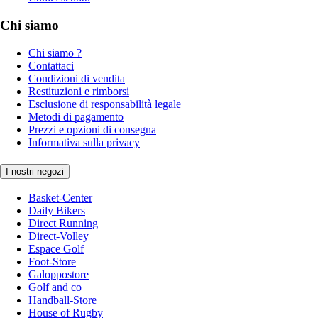
Chi siamo
Chi siamo ?
Contattaci
Condizioni di vendita
Restituzioni e rimborsi
Esclusione di responsabilità legale
Metodi di pagamento
Prezzi e opzioni di consegna
Informativa sulla privacy
I nostri negozi
Basket-Center
Daily Bikers
Direct Running
Direct-Volley
Espace Golf
Foot-Store
Galoppostore
Golf and co
Handball-Store
House of Rugby