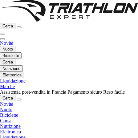
Cerca
Novità
Nuoto
Biciclette
Corsa
Nutrizione
Elettronica
Liquidazione
Marche
Assistenza post-vendita in Francia
Pagamento sicuro
Reso facile
Cerca
Novità
Nuoto
Biciclette
Corsa
Nutrizione
Elettronica
Liquidazione