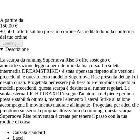
A partire da
150,00 €
+7,50 €
offerti sul tuo prossimo ordine
Accreditati dopo la conferma
del tuo ordine
Loading...
Descrizione
La scarpa da running Supernova Rise 3 offre sostegno e
ammortizzazione leggera per ridefinire la tua corsa. La soletta
intermedia DREAMSTRIKE+ è stata ripensata rispetto alle versioni
precedenti, e questo terzo modello Supernova Rise presenta dettagli di
design curati. Progettata per essere più flessibile e morbida rispetto ai
modelli precedenti, questa scarpa è destinata ai runner regolari. La
suola esterna LIGHTTRAXION segue l'anatomia del piede per una
presa e stabilità ottimali, mentre l'elemento Lateral Strike al tallone
accompagna il movimento naturale all'impatto. Progettata per atleti che
prendono sul serio la propria attrezzatura da running, questa scarpa
Supernova Rise reinventata è creata per tenere il passo con la tua
routine di corsa.
Calzata standard
Lacci.