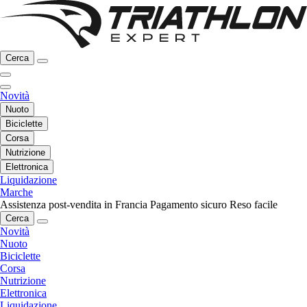
Cerca
Novità
Nuoto
Biciclette
Corsa
Nutrizione
Elettronica
Liquidazione
Marche
Assistenza post-vendita in Francia
Pagamento sicuro
Reso facile
Cerca
Novità
Nuoto
Biciclette
Corsa
Nutrizione
Elettronica
Liquidazione