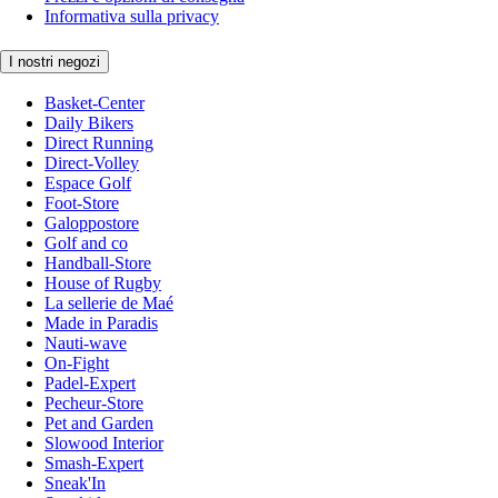
Informativa sulla privacy
I nostri negozi
Basket-Center
Daily Bikers
Direct Running
Direct-Volley
Espace Golf
Foot-Store
Galoppostore
Golf and co
Handball-Store
House of Rugby
La sellerie de Maé
Made in Paradis
Nauti-wave
On-Fight
Padel-Expert
Pecheur-Store
Pet and Garden
Slowood Interior
Smash-Expert
Sneak'In