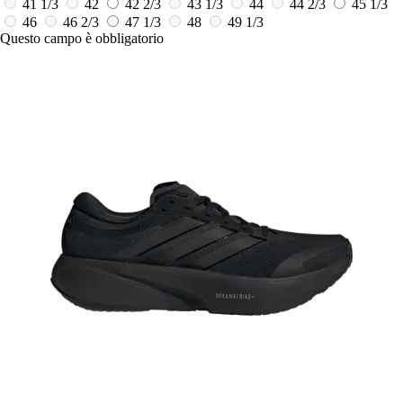
41 1/3
42
42 2/3
43 1/3
44
44 2/3
45 1/3
46
46 2/3
47 1/3
48
49 1/3
Questo campo è obbligatorio