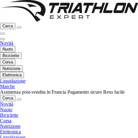
Cerca
Novità
Nuoto
Biciclette
Corsa
Nutrizione
Elettronica
Liquidazione
Marche
Assistenza post-vendita in Francia
Pagamento sicuro
Reso facile
Cerca
Novità
Nuoto
Biciclette
Corsa
Nutrizione
Elettronica
Liquidazione