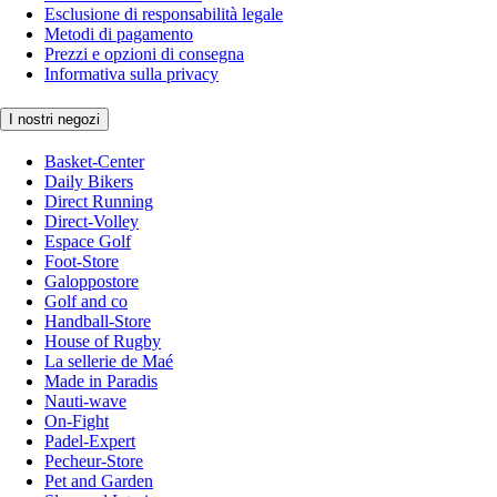
Esclusione di responsabilità legale
Metodi di pagamento
Prezzi e opzioni di consegna
Informativa sulla privacy
I nostri negozi
Basket-Center
Daily Bikers
Direct Running
Direct-Volley
Espace Golf
Foot-Store
Galoppostore
Golf and co
Handball-Store
House of Rugby
La sellerie de Maé
Made in Paradis
Nauti-wave
On-Fight
Padel-Expert
Pecheur-Store
Pet and Garden