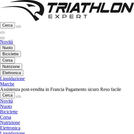
Cerca
Novità
Nuoto
Biciclette
Corsa
Nutrizione
Elettronica
Liquidazione
Marche
Assistenza post-vendita in Francia
Pagamento sicuro
Reso facile
Cerca
Novità
Nuoto
Biciclette
Corsa
Nutrizione
Elettronica
Liquidazione