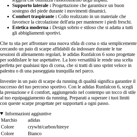
Supporto laterale :
Progettazione che garantisce un buon
sostegno del piede durante i movimenti dinamici.
Comfort traspirante :
Collo realizzato in un materiale che
favorisce la circolazione dell'aria per mantenere i piedi freschi.
Estetica moderna :
Design sobrio e stiloso che si adatta a tutti
gli abbigliamenti sportivi.
Che tu stia per affrontare una nuova sfida di corsa o stia semplicemente
cercando un paio di scarpe affidabili da indossare durante le tue
sessioni di allenamento regolari, le adidas Runfalcon 6 sono progettate
per soddisfare le tue aspettative. La loro versatilità le rende una scelta
perfetta per qualsiasi tipo di corsa, che si tratti di uno sprint veloce in
palestra o di una passeggiata tranquilla nel parco.
Investire in un paio di scarpe da running di qualità significa garantire il
successo del tuo percorso sportivo. Con le adidas Runfalcon 6, scegli
la prestazione e il comfort, aggiungendo nel contempo un tocco di stile
al tuo equipaggiamento da running. Preparati a superare i tuoi limiti
con queste scarpe progettate per supportarti a ogni passo.
Informazioni aggiuntive
Marchio
adidas
Colore
crywht/carbon/hireye
Colore
Bianco