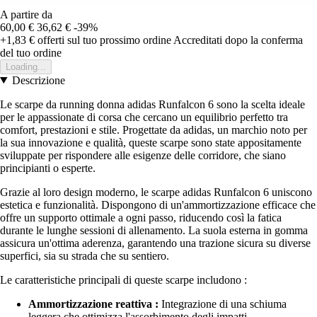
A partire da
60,00 €
36,62 €
-39%
+1,83 €
offerti sul tuo prossimo ordine
Accreditati dopo la conferma
del tuo ordine
Loading...
Descrizione
Le scarpe da running donna adidas Runfalcon 6 sono la scelta ideale
per le appassionate di corsa che cercano un equilibrio perfetto tra
comfort, prestazioni e stile. Progettate da adidas, un marchio noto per
la sua innovazione e qualità, queste scarpe sono state appositamente
sviluppate per rispondere alle esigenze delle corridore, che siano
principianti o esperte.
Grazie al loro design moderno, le scarpe adidas Runfalcon 6 uniscono
estetica e funzionalità. Dispongono di un'ammortizzazione efficace che
offre un supporto ottimale a ogni passo, riducendo così la fatica
durante le lunghe sessioni di allenamento. La suola esterna in gomma
assicura un'ottima aderenza, garantendo una trazione sicura su diverse
superfici, sia su strada che su sentiero.
Le caratteristiche principali di queste scarpe includono :
Ammortizzazione reattiva :
Integrazione di una schiuma
leggera che ottimizza l'assorbimento degli impatti.