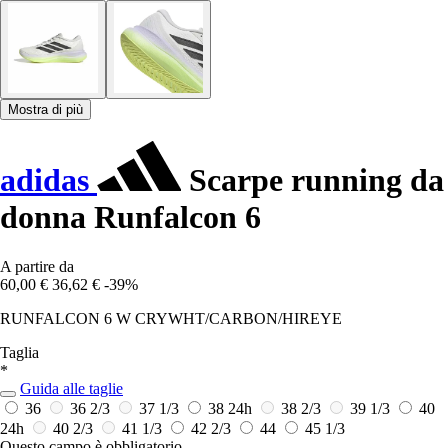
Mostra di più
adidas
Scarpe running da
donna Runfalcon 6
A partire da
60,00 €
36,62 €
-39%
RUNFALCON 6 W CRYWHT/CARBON/HIREYE
Taglia
*
Guida alle taglie
36
36 2/3
37 1/3
38
24h
38 2/3
39 1/3
40
24h
40 2/3
41 1/3
42 2/3
44
45 1/3
Questo campo è obbligatorio