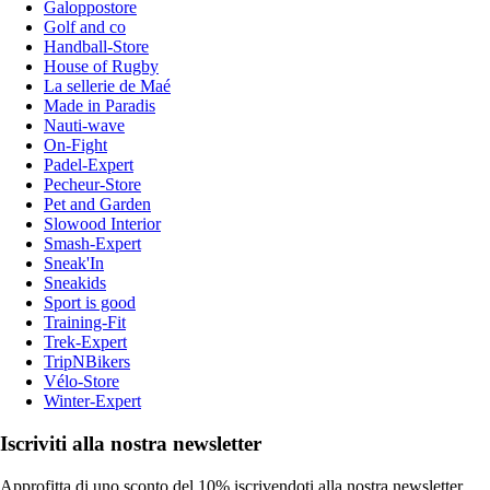
Galoppostore
Golf and co
Handball-Store
House of Rugby
La sellerie de Maé
Made in Paradis
Nauti-wave
On-Fight
Padel-Expert
Pecheur-Store
Pet and Garden
Slowood Interior
Smash-Expert
Sneak'In
Sneakids
Sport is good
Training-Fit
Trek-Expert
TripNBikers
Vélo-Store
Winter-Expert
Iscriviti alla nostra newsletter
Approfitta di uno sconto del 10% iscrivendoti alla nostra newsletter