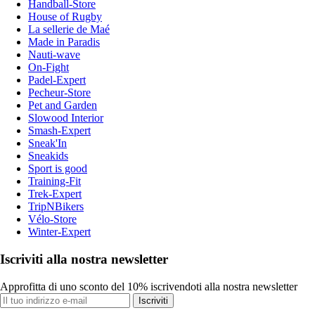
Handball-Store
House of Rugby
La sellerie de Maé
Made in Paradis
Nauti-wave
On-Fight
Padel-Expert
Pecheur-Store
Pet and Garden
Slowood Interior
Smash-Expert
Sneak'In
Sneakids
Sport is good
Training-Fit
Trek-Expert
TripNBikers
Vélo-Store
Winter-Expert
Iscriviti alla nostra newsletter
Approfitta di uno sconto del 10% iscrivendoti alla nostra newsletter
Iscriviti