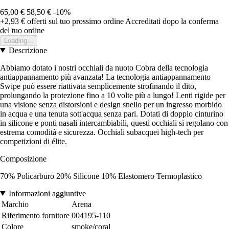
65,00 €
58,50 €
-10%
+2,93 €
offerti sul tuo prossimo ordine
Accreditati dopo la conferma
del tuo ordine
Loading...
Descrizione
Abbiamo dotato i nostri occhiali da nuoto Cobra della tecnologia
antiappannamento più avanzata! La tecnologia antiappannamento
Swipe può essere riattivata semplicemente strofinando il dito,
prolungando la protezione fino a 10 volte più a lungo! Lenti rigide per
una visione senza distorsioni e design snello per un ingresso morbido
in acqua e una tenuta sott'acqua senza pari. Dotati di doppio cinturino
in silicone e ponti nasali intercambiabili, questi occhiali si regolano con
estrema comodità e sicurezza. Occhiali subacquei high-tech per
competizioni di élite.
Composizione
70% Policarburo 20% Silicone 10% Elastomero Termoplastico
Informazioni aggiuntive
Marchio
Arena
Riferimento fornitore
004195-110
Colore
smoke/coral