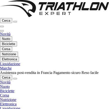
Cerca
Novità
Nuoto
Biciclette
Corsa
Nutrizione
Elettronica
Liquidazione
Marche
Assistenza post-vendita in Francia
Pagamento sicuro
Reso facile
Cerca
Novità
Nuoto
Biciclette
Corsa
Nutrizione
Elettronica
Liquidazione