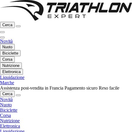
Cerca
Novità
Nuoto
Biciclette
Corsa
Nutrizione
Elettronica
Liquidazione
Marche
Assistenza post-vendita in Francia
Pagamento sicuro
Reso facile
Cerca
Novità
Nuoto
Biciclette
Corsa
Nutrizione
Elettronica
Liquidazione