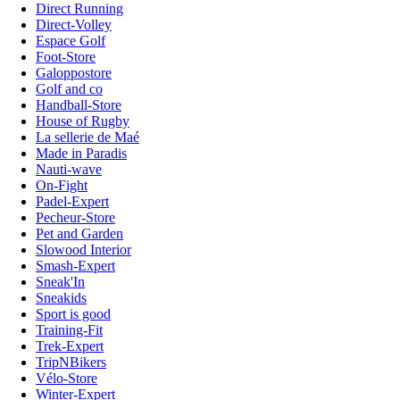
Direct Running
Direct-Volley
Espace Golf
Foot-Store
Galoppostore
Golf and co
Handball-Store
House of Rugby
La sellerie de Maé
Made in Paradis
Nauti-wave
On-Fight
Padel-Expert
Pecheur-Store
Pet and Garden
Slowood Interior
Smash-Expert
Sneak'In
Sneakids
Sport is good
Training-Fit
Trek-Expert
TripNBikers
Vélo-Store
Winter-Expert