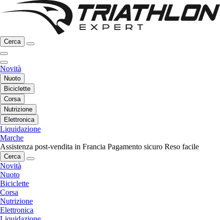
Cerca
Novità
Nuoto
Biciclette
Corsa
Nutrizione
Elettronica
Liquidazione
Marche
Assistenza post-vendita in Francia
Pagamento sicuro
Reso facile
Cerca
Novità
Nuoto
Biciclette
Corsa
Nutrizione
Elettronica
Liquidazione