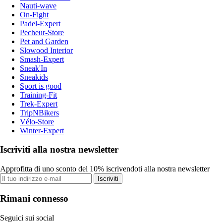
Nauti-wave
On-Fight
Padel-Expert
Pecheur-Store
Pet and Garden
Slowood Interior
Smash-Expert
Sneak'In
Sneakids
Sport is good
Training-Fit
Trek-Expert
TripNBikers
Vélo-Store
Winter-Expert
Iscriviti alla nostra newsletter
Approfitta di uno sconto del 10% iscrivendoti alla nostra newsletter
Iscriviti
Rimani connesso
Seguici sui social