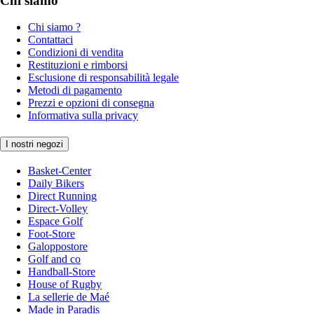
Chi siamo
Chi siamo ?
Contattaci
Condizioni di vendita
Restituzioni e rimborsi
Esclusione di responsabilità legale
Metodi di pagamento
Prezzi e opzioni di consegna
Informativa sulla privacy
I nostri negozi
Basket-Center
Daily Bikers
Direct Running
Direct-Volley
Espace Golf
Foot-Store
Galoppostore
Golf and co
Handball-Store
House of Rugby
La sellerie de Maé
Made in Paradis