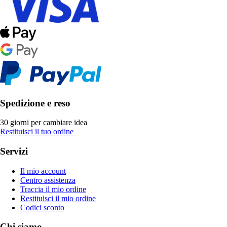
Spedizione e reso
30 giorni per cambiare idea
Restituisci il tuo ordine
Servizi
Il mio account
Centro assistenza
Traccia il mio ordine
Restituisci il mio ordine
Codici sconto
Chi siamo