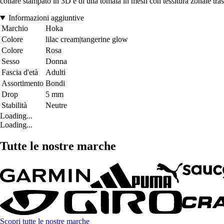
collare stampato in 3D e di una tomaia in mesh con tessitura zonale tras
Informazioni aggiuntive
Marchio
Hoka
Colore
lilac cream|tangerine glow
Colore
Rosa
Sesso
Donna
Fascia d'età
Adulti
Assortimento
Bondi
Drop
5 mm
Stabilità
Neutre
Loading...
Loading...
Tutte le nostre marche
Scopri tutte le nostre marche