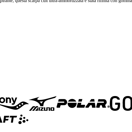
pirante, questa scarpa cult ultra-ammortizzata è stata rifinita con gomm