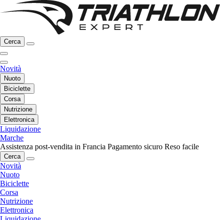
Cerca
Novità
Nuoto
Biciclette
Corsa
Nutrizione
Elettronica
Liquidazione
Marche
Assistenza post-vendita in Francia
Pagamento sicuro
Reso facile
Cerca
Novità
Nuoto
Biciclette
Corsa
Nutrizione
Elettronica
Liquidazione