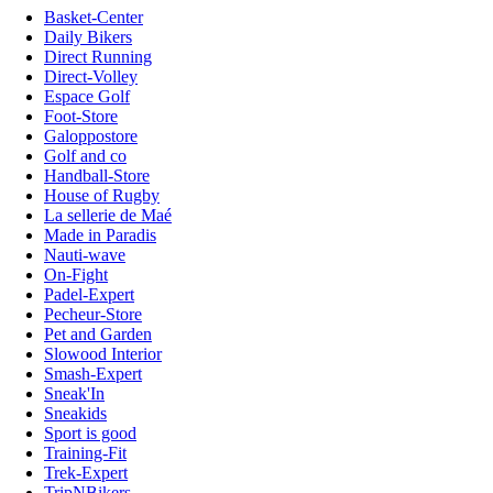
Basket-Center
Daily Bikers
Direct Running
Direct-Volley
Espace Golf
Foot-Store
Galoppostore
Golf and co
Handball-Store
House of Rugby
La sellerie de Maé
Made in Paradis
Nauti-wave
On-Fight
Padel-Expert
Pecheur-Store
Pet and Garden
Slowood Interior
Smash-Expert
Sneak'In
Sneakids
Sport is good
Training-Fit
Trek-Expert
TripNBikers