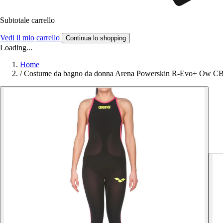
Subtotale carrello
Vedi il mio carrello
Continua lo shopping
Loading...
Home
/
Costume da bagno da donna Arena Powerskin R-Evo+ Ow C