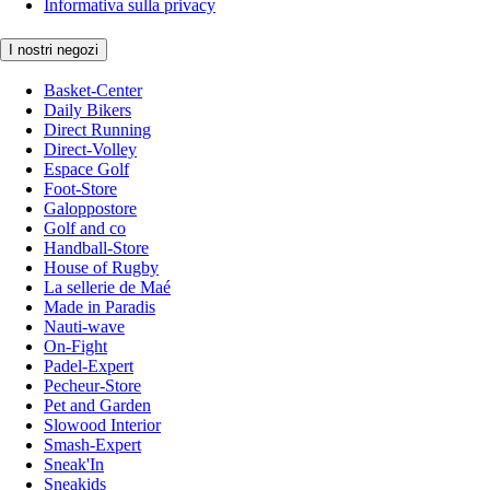
Informativa sulla privacy
I nostri negozi
Basket-Center
Daily Bikers
Direct Running
Direct-Volley
Espace Golf
Foot-Store
Galoppostore
Golf and co
Handball-Store
House of Rugby
La sellerie de Maé
Made in Paradis
Nauti-wave
On-Fight
Padel-Expert
Pecheur-Store
Pet and Garden
Slowood Interior
Smash-Expert
Sneak'In
Sneakids