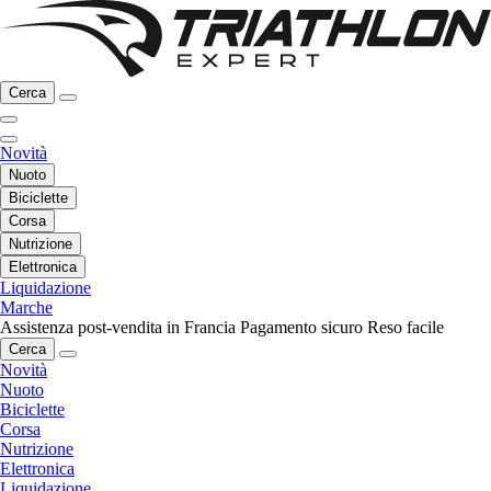
Cerca
Novità
Nuoto
Biciclette
Corsa
Nutrizione
Elettronica
Liquidazione
Marche
Assistenza post-vendita in Francia
Pagamento sicuro
Reso facile
Cerca
Novità
Nuoto
Biciclette
Corsa
Nutrizione
Elettronica
Liquidazione