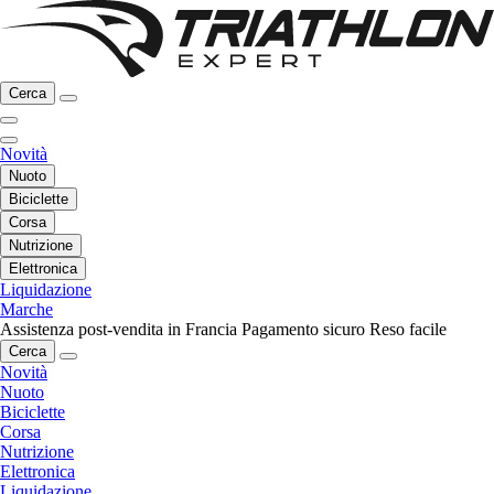
Cerca
Novità
Nuoto
Biciclette
Corsa
Nutrizione
Elettronica
Liquidazione
Marche
Assistenza post-vendita in Francia
Pagamento sicuro
Reso facile
Cerca
Novità
Nuoto
Biciclette
Corsa
Nutrizione
Elettronica
Liquidazione