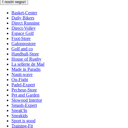
I nostri negozi
Basket-Center
Daily Bikers
Direct Running
Direct-Volley
Espace Golf
Foot-Store
Galoppostore
Golf and co
Handball-Store
House of Rugby
La sellerie de Maé
Made in Paradis
Nauti-wave
On-Fight
Padel-Expert
Pecheur-Store
Pet and Garden
Slowood Interior
Smash-Expert
Sneak'In
Sneakids
Sport is good
Training-Fit