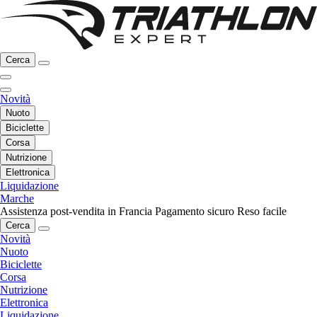
Cerca
Novità
Nuoto
Biciclette
Corsa
Nutrizione
Elettronica
Liquidazione
Marche
Assistenza post-vendita in Francia
Pagamento sicuro
Reso facile
Cerca
Novità
Nuoto
Biciclette
Corsa
Nutrizione
Elettronica
Liquidazione