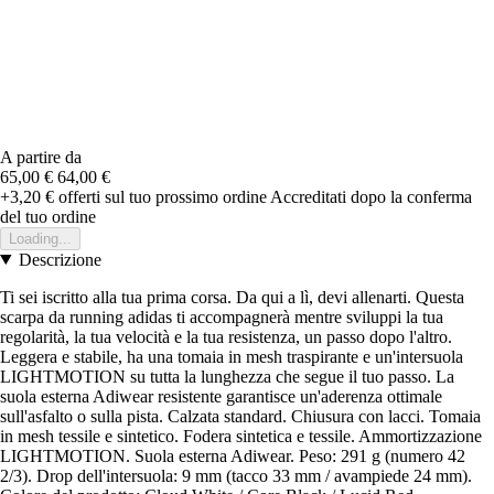
A partire da
65,00 €
64,00 €
+3,20 €
offerti sul tuo prossimo ordine
Accreditati dopo la conferma
del tuo ordine
Loading...
Descrizione
Ti sei iscritto alla tua prima corsa. Da qui a lì, devi allenarti. Questa
scarpa da running adidas ti accompagnerà mentre sviluppi la tua
regolarità, la tua velocità e la tua resistenza, un passo dopo l'altro.
Leggera e stabile, ha una tomaia in mesh traspirante e un'intersuola
LIGHTMOTION su tutta la lunghezza che segue il tuo passo. La
suola esterna Adiwear resistente garantisce un'aderenza ottimale
sull'asfalto o sulla pista. Calzata standard. Chiusura con lacci. Tomaia
in mesh tessile e sintetico. Fodera sintetica e tessile. Ammortizzazione
LIGHTMOTION. Suola esterna Adiwear. Peso: 291 g (numero 42
2/3). Drop dell'intersuola: 9 mm (tacco 33 mm / avampiede 24 mm).