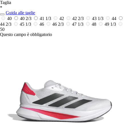
Taglia
*
Guida alle taglie
40
40 2/3
41 1/3
42
42 2/3
43 1/3
44
44 2/3
45 1/3
46
46 2/3
47 1/3
48
49 1/3
50
Questo campo è obbligatorio