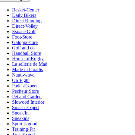
Basket-Center
Daily Bikers
Direct Running
Direct-Volley
Espace Golf
Foot-Store
Galoppostore
Golf and co
Handball-Store
House of Rugby
La sellerie de Maé
Made in Paradis
Nauti-wave
On-Fight
Padel-Expert
Pecheur-Store
Pet and Garden
Slowood Interior
Smash-Expert
Sneak'In
Sneakids
Sport is good
Training-Fit
Trek-Expert