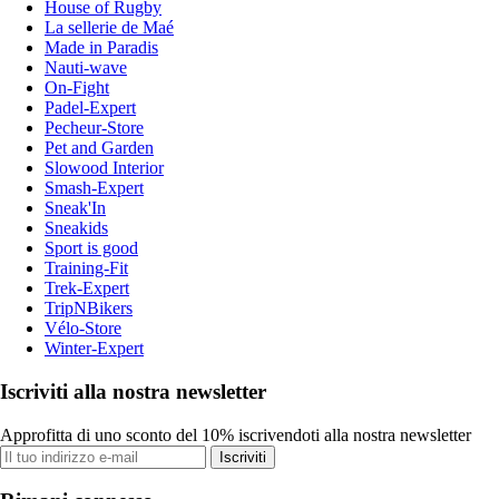
House of Rugby
La sellerie de Maé
Made in Paradis
Nauti-wave
On-Fight
Padel-Expert
Pecheur-Store
Pet and Garden
Slowood Interior
Smash-Expert
Sneak'In
Sneakids
Sport is good
Training-Fit
Trek-Expert
TripNBikers
Vélo-Store
Winter-Expert
Iscriviti alla nostra newsletter
Approfitta di uno sconto del 10% iscrivendoti alla nostra newsletter
Iscriviti