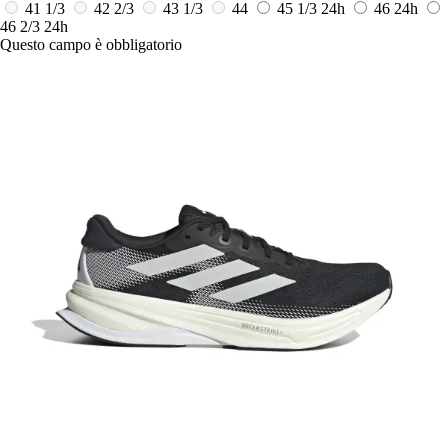
41 1/3
42 2/3
43 1/3
44
45 1/3
24h
46
24h
46 2/3
24h
Questo campo è obbligatorio