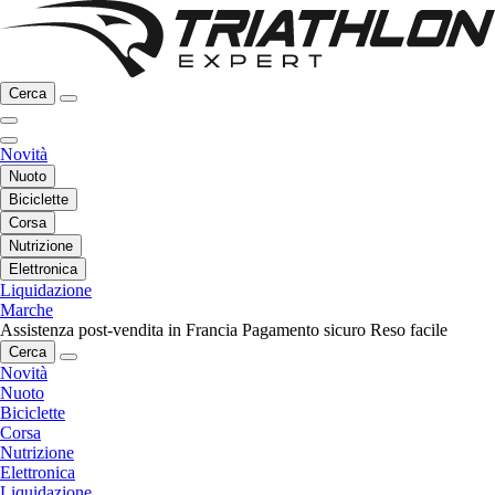
Cerca
Novità
Nuoto
Biciclette
Corsa
Nutrizione
Elettronica
Liquidazione
Marche
Assistenza post-vendita in Francia
Pagamento sicuro
Reso facile
Cerca
Novità
Nuoto
Biciclette
Corsa
Nutrizione
Elettronica
Liquidazione