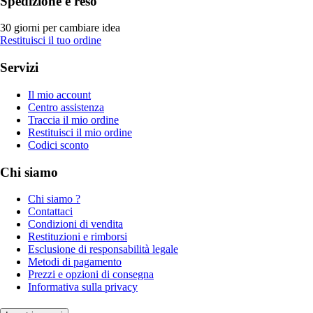
Spedizione e reso
30 giorni per cambiare idea
Restituisci il tuo ordine
Servizi
Il mio account
Centro assistenza
Traccia il mio ordine
Restituisci il mio ordine
Codici sconto
Chi siamo
Chi siamo ?
Contattaci
Condizioni di vendita
Restituzioni e rimborsi
Esclusione di responsabilità legale
Metodi di pagamento
Prezzi e opzioni di consegna
Informativa sulla privacy