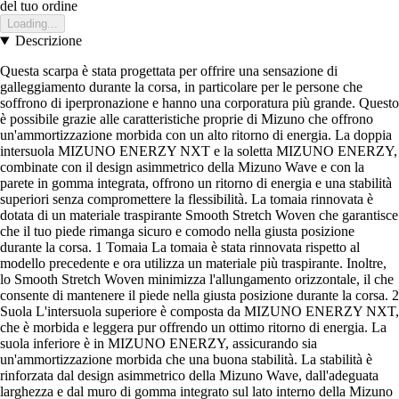
del tuo ordine
Loading...
Descrizione
Questa scarpa è stata progettata per offrire una sensazione di
galleggiamento durante la corsa, in particolare per le persone che
soffrono di iperpronazione e hanno una corporatura più grande. Questo
è possibile grazie alle caratteristiche proprie di Mizuno che offrono
un'ammortizzazione morbida con un alto ritorno di energia. La doppia
intersuola MIZUNO ENERZY NXT e la soletta MIZUNO ENERZY,
combinate con il design asimmetrico della Mizuno Wave e con la
parete in gomma integrata, offrono un ritorno di energia e una stabilità
superiori senza compromettere la flessibilità. La tomaia rinnovata è
dotata di un materiale traspirante Smooth Stretch Woven che garantisce
che il tuo piede rimanga sicuro e comodo nella giusta posizione
durante la corsa. 1 Tomaia La tomaia è stata rinnovata rispetto al
modello precedente e ora utilizza un materiale più traspirante. Inoltre,
lo Smooth Stretch Woven minimizza l'allungamento orizzontale, il che
consente di mantenere il piede nella giusta posizione durante la corsa. 2
Suola L'intersuola superiore è composta da MIZUNO ENERZY NXT,
che è morbida e leggera pur offrendo un ottimo ritorno di energia. La
suola inferiore è in MIZUNO ENERZY, assicurando sia
un'ammortizzazione morbida che una buona stabilità. La stabilità è
rinforzata dal design asimmetrico della Mizuno Wave, dall'adeguata
larghezza e dal muro di gomma integrato sul lato interno della Mizuno