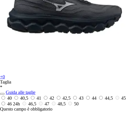
+0
Taglia
*
Guida alle taglie
40
40,5
41
42
42,5
43
44
44,5
45
46
24h
46,5
47
48,5
50
Questo campo è obbligatorio