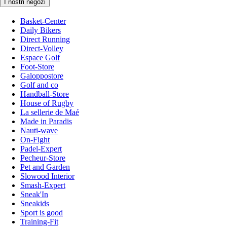
I nostri negozi
Basket-Center
Daily Bikers
Direct Running
Direct-Volley
Espace Golf
Foot-Store
Galoppostore
Golf and co
Handball-Store
House of Rugby
La sellerie de Maé
Made in Paradis
Nauti-wave
On-Fight
Padel-Expert
Pecheur-Store
Pet and Garden
Slowood Interior
Smash-Expert
Sneak'In
Sneakids
Sport is good
Training-Fit