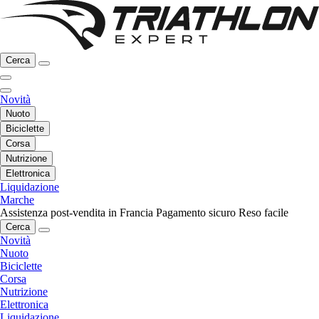
Cerca
Novità
Nuoto
Biciclette
Corsa
Nutrizione
Elettronica
Liquidazione
Marche
Assistenza post-vendita in Francia
Pagamento sicuro
Reso facile
Cerca
Novità
Nuoto
Biciclette
Corsa
Nutrizione
Elettronica
Liquidazione