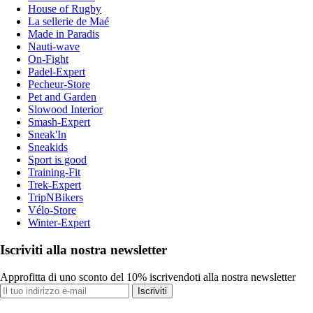
House of Rugby
La sellerie de Maé
Made in Paradis
Nauti-wave
On-Fight
Padel-Expert
Pecheur-Store
Pet and Garden
Slowood Interior
Smash-Expert
Sneak'In
Sneakids
Sport is good
Training-Fit
Trek-Expert
TripNBikers
Vélo-Store
Winter-Expert
Iscriviti alla nostra newsletter
Approfitta di uno sconto del 10% iscrivendoti alla nostra newsletter
Iscriviti