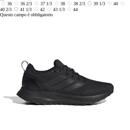
36
36 2/3
37 1/3
38
38 2/3
39 1/3
40
40 2/3
41 1/3
42
43 1/3
44
Questo campo è obbligatorio