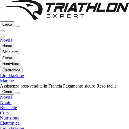
Cerca
Novità
Nuoto
Biciclette
Corsa
Nutrizione
Elettronica
Liquidazione
Marche
Assistenza post-vendita in Francia
Pagamento sicuro
Reso facile
Cerca
Novità
Nuoto
Biciclette
Corsa
Nutrizione
Elettronica
Liquidazione