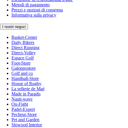
Metodi di pagamento
Prezzi e opzioni di consegna
Informativa sulla privacy
I nostri negozi
Basket-Center
Daily Bikers
Direct Running
Direct-Volley
Espace Golf
Foot-Store
Galoppostore
Golf and co
Handball-Store
House of Rugby
La sellerie de Maé
Made in Paradis
Nauti-wave
On-Fight
Padel-Expert
Pecheur-Store
Pet and Garden
Slowood Interior