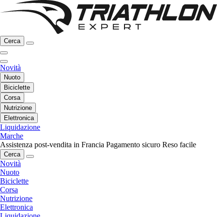
Cerca
Novità
Nuoto
Biciclette
Corsa
Nutrizione
Elettronica
Liquidazione
Marche
Assistenza post-vendita in Francia
Pagamento sicuro
Reso facile
Cerca
Novità
Nuoto
Biciclette
Corsa
Nutrizione
Elettronica
Liquidazione