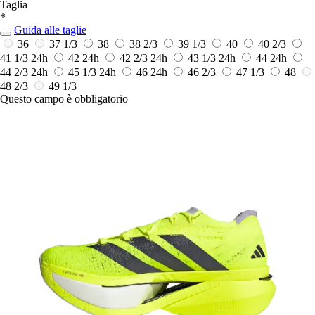
Taglia
*
Guida alle taglie
36
37 1/3
38
38 2/3
39 1/3
40
40 2/3
41 1/3
24h
42
24h
42 2/3
24h
43 1/3
24h
44
24h
44 2/3
24h
45 1/3
24h
46
24h
46 2/3
47 1/3
48
48 2/3
49 1/3
Questo campo è obbligatorio