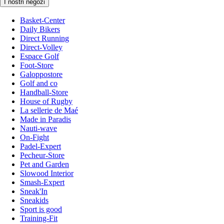
I nostri negozi
Basket-Center
Daily Bikers
Direct Running
Direct-Volley
Espace Golf
Foot-Store
Galoppostore
Golf and co
Handball-Store
House of Rugby
La sellerie de Maé
Made in Paradis
Nauti-wave
On-Fight
Padel-Expert
Pecheur-Store
Pet and Garden
Slowood Interior
Smash-Expert
Sneak'In
Sneakids
Sport is good
Training-Fit