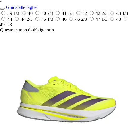
*
Guida alle taglie
39 1/3
40
40 2/3
41 1/3
42
42 2/3
43 1/3
44
44 2/3
45 1/3
46
46 2/3
47 1/3
48
49 1/3
Questo campo è obbligatorio