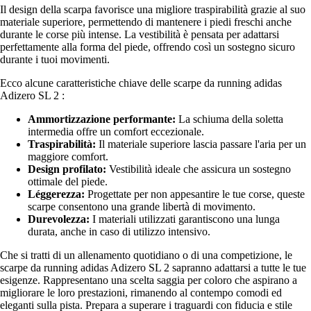
Il design della scarpa favorisce una migliore traspirabilità grazie al suo
materiale superiore, permettendo di mantenere i piedi freschi anche
durante le corse più intense. La vestibilità è pensata per adattarsi
perfettamente alla forma del piede, offrendo così un sostegno sicuro
durante i tuoi movimenti.
Ecco alcune caratteristiche chiave delle scarpe da running adidas
Adizero SL 2 :
Ammortizzazione performante:
La schiuma della soletta
intermedia offre un comfort eccezionale.
Traspirabilità:
Il materiale superiore lascia passare l'aria per un
maggiore comfort.
Design profilato:
Vestibilità ideale che assicura un sostegno
ottimale del piede.
Léggerezza:
Progettate per non appesantire le tue corse, queste
scarpe consentono una grande libertà di movimento.
Durevolezza:
I materiali utilizzati garantiscono una lunga
durata, anche in caso di utilizzo intensivo.
Che si tratti di un allenamento quotidiano o di una competizione, le
scarpe da running adidas Adizero SL 2 sapranno adattarsi a tutte le tue
esigenze. Rappresentano una scelta saggia per coloro che aspirano a
migliorare le loro prestazioni, rimanendo al contempo comodi ed
eleganti sulla pista. Prepara a superare i traguardi con fiducia e stile