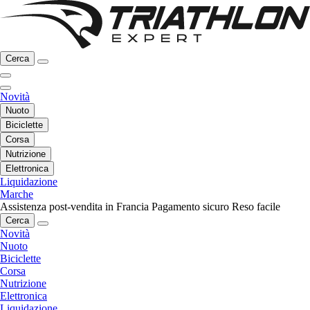
Cerca
Novità
Nuoto
Biciclette
Corsa
Nutrizione
Elettronica
Liquidazione
Marche
Assistenza post-vendita in Francia
Pagamento sicuro
Reso facile
Cerca
Novità
Nuoto
Biciclette
Corsa
Nutrizione
Elettronica
Liquidazione