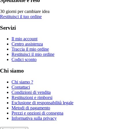
Spedizione e reso
30 giorni per cambiare idea
Restituisci il tuo ordine
Servizi
Il mio account
Centro assistenza
Traccia il mio ordine
Restituisci il mio ordine
Codici sconto
Chi siamo
Chi siamo ?
Contattaci
Condizioni di vendita
Restituzioni e rimborsi
Esclusione di responsabilità legale
Metodi di pagamento
Prezzi e opzioni di consegna
Informativa sulla privacy