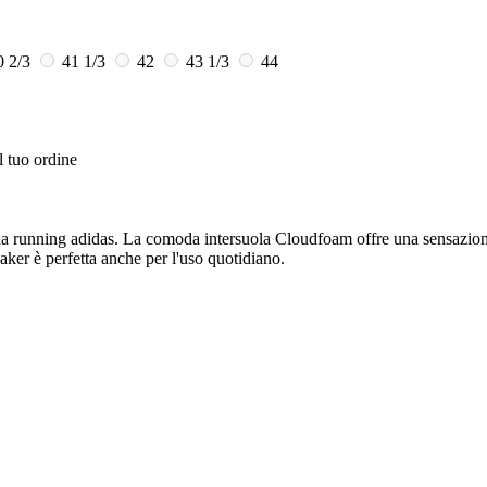
0 2/3
41 1/3
42
43 1/3
44
l tuo ordine
rpa da running adidas. La comoda intersuola Cloudfoam offre una sensazi
aker è perfetta anche per l'uso quotidiano.