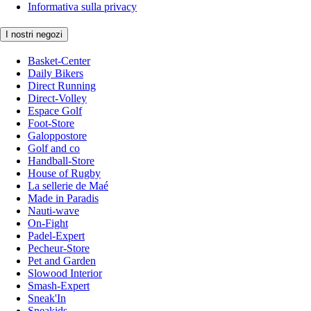
Informativa sulla privacy
I nostri negozi
Basket-Center
Daily Bikers
Direct Running
Direct-Volley
Espace Golf
Foot-Store
Galoppostore
Golf and co
Handball-Store
House of Rugby
La sellerie de Maé
Made in Paradis
Nauti-wave
On-Fight
Padel-Expert
Pecheur-Store
Pet and Garden
Slowood Interior
Smash-Expert
Sneak'In
Sneakids