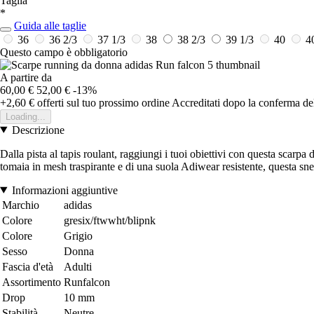
Taglia
*
Guida alle taglie
36
36 2/3
37 1/3
38
38 2/3
39 1/3
40
4
Questo campo è obbligatorio
A partire da
60,00 €
52,00 €
-13%
+2,60 €
offerti sul tuo prossimo ordine
Accreditati dopo la conferma de
Loading...
Descrizione
Dalla pista al tapis roulant, raggiungi i tuoi obiettivi con questa sca
tomaia in mesh traspirante e di una suola Adiwear resistente, questa sne
Informazioni aggiuntive
Marchio
adidas
Colore
gresix/ftwwht/blipnk
Colore
Grigio
Sesso
Donna
Fascia d'età
Adulti
Assortimento
Runfalcon
Drop
10 mm
Stabilità
Neutre