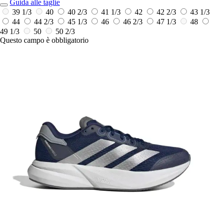
Guida alle taglie
39 1/3
40
40 2/3
41 1/3
42
42 2/3
43 1/3
44
44 2/3
45 1/3
46
46 2/3
47 1/3
48
49 1/3
50
50 2/3
Questo campo è obbligatorio