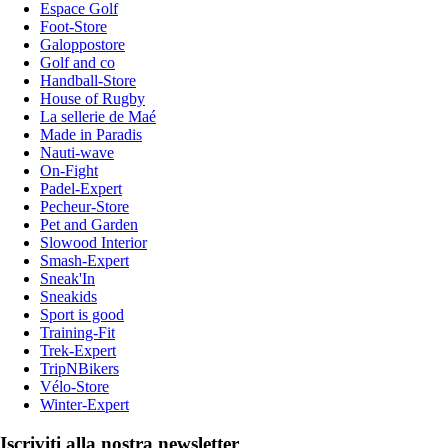
Espace Golf
Foot-Store
Galoppostore
Golf and co
Handball-Store
House of Rugby
La sellerie de Maé
Made in Paradis
Nauti-wave
On-Fight
Padel-Expert
Pecheur-Store
Pet and Garden
Slowood Interior
Smash-Expert
Sneak'In
Sneakids
Sport is good
Training-Fit
Trek-Expert
TripNBikers
Vélo-Store
Winter-Expert
Iscriviti alla nostra newsletter