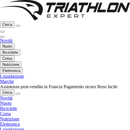
Cerca
Novità
Nuoto
Biciclette
Corsa
Nutrizione
Elettronica
Liquidazione
Marche
Assistenza post-vendita in Francia
Pagamento sicuro
Reso facile
Cerca
Novità
Nuoto
Biciclette
Corsa
Nutrizione
Elettronica
Liquidazione