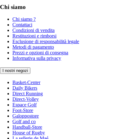
Chi siamo
Chi siamo ?
Contattaci
Condizioni di vendita
Restituzioni e rimborsi
Esclusione di responsabilità legale
Metodi di pagamento
Prezzi e opzioni di consegna
Informativa sulla privacy
I nostri negozi
Basket-Center
Daily Bikers
Direct Running
Direct-Volley
Espace Golf
Foot-Store
Galoppostore
Golf and co
Handball-Store
House of Rugby
La sellerie de Maé