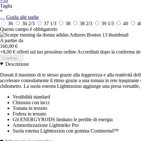
+16
Taglia
*
Guida alle taglie
36
36 2/3
37 1/3
38
38 2/3
39 1/3
40
4
Questo campo è obbligatorio
A partire da
160,00 €
+8,00 €
offerti sul tuo prossimo ordine
Accreditati dopo la conferma de
Loading...
Descrizione
Donati il massimo di te stesso grazie alla leggerezza e alla reattività d
accelerare comodamente il ritmo grazie a una tomaia in rete traspiran
chilometro. La suola esterna Lighttraxion aggiunge una presa versatile,
Vestibilità standard
Chiusura con lacci
Tomaia in tessuto
Fodera in tessuto
Gli ENERGYRODS limitano le perdite di energia
Ammortizzazione Lightstrike Pro
Suola esterna Lighttraxion con gomma Continental™