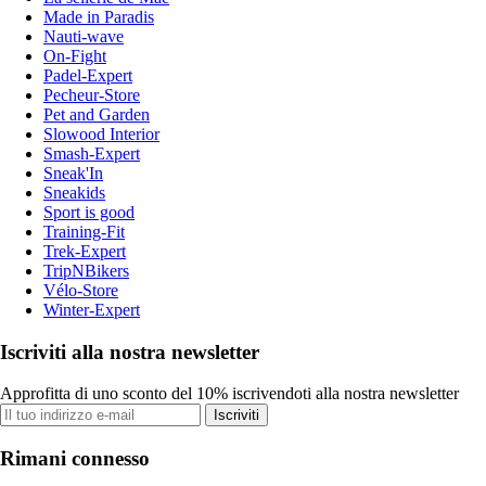
Made in Paradis
Nauti-wave
On-Fight
Padel-Expert
Pecheur-Store
Pet and Garden
Slowood Interior
Smash-Expert
Sneak'In
Sneakids
Sport is good
Training-Fit
Trek-Expert
TripNBikers
Vélo-Store
Winter-Expert
Iscriviti alla nostra newsletter
Approfitta di uno sconto del 10% iscrivendoti alla nostra newsletter
Iscriviti
Rimani connesso