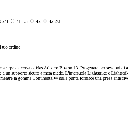
0 2/3
41 1/3
42
42 2/3
l tuo ordine
elle scarpe da corsa adidas Adizero Boston 13. Progettate per sessioni di
te e a un supporto sicuro a metà piede. L'intersuola Lightstrike e Lig
 mentre la gomma Continental™ sulla punta fornisce una presa antiscivol