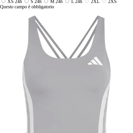
XS
24h
S
24h
M
24h
L
24h
2XL
2XS
Questo campo è obbligatorio