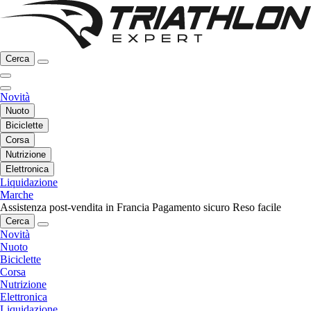
Cerca
Novità
Nuoto
Biciclette
Corsa
Nutrizione
Elettronica
Liquidazione
Marche
Assistenza post-vendita in Francia
Pagamento sicuro
Reso facile
Cerca
Novità
Nuoto
Biciclette
Corsa
Nutrizione
Elettronica
Liquidazione