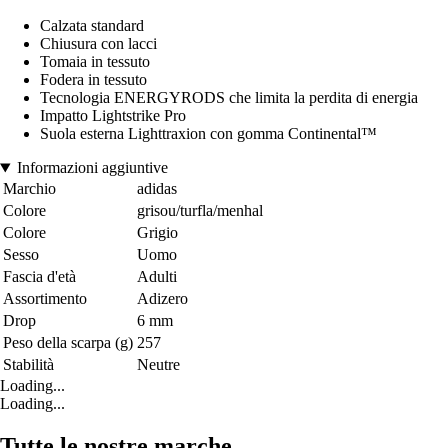
Calzata standard
Chiusura con lacci
Tomaia in tessuto
Fodera in tessuto
Tecnologia ENERGYRODS che limita la perdita di energia
Impatto Lightstrike Pro
Suola esterna Lighttraxion con gomma Continental™
Informazioni aggiuntive
Marchio
adidas
Colore
grisou/turfla/menhal
Colore
Grigio
Sesso
Uomo
Fascia d'età
Adulti
Assortimento
Adizero
Drop
6 mm
Peso della scarpa (g)
257
Stabilità
Neutre
Loading...
Loading...
Tutte le nostre marche