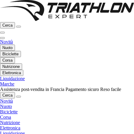
Cerca
Novità
Nuoto
Biciclette
Corsa
Nutrizione
Elettronica
Liquidazione
Marche
Assistenza post-vendita in Francia
Pagamento sicuro
Reso facile
Cerca
Novità
Nuoto
Biciclette
Corsa
Nutrizione
Elettronica
Liquidazione