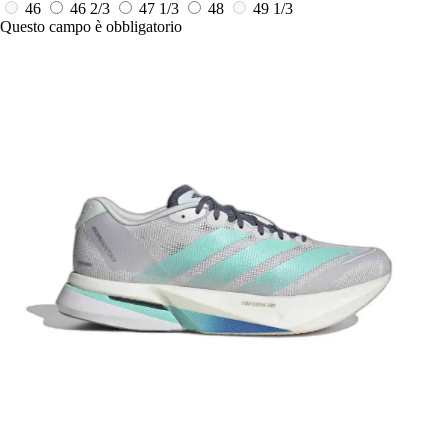
46
46 2/3
47 1/3
48
49 1/3
Questo campo è obbligatorio