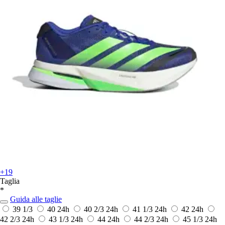
+19
Taglia
*
Guida alle taglie
39 1/3
40
24h
40 2/3
24h
41 1/3
24h
42
24h
42 2/3
24h
43 1/3
24h
44
24h
44 2/3
24h
45 1/3
24h