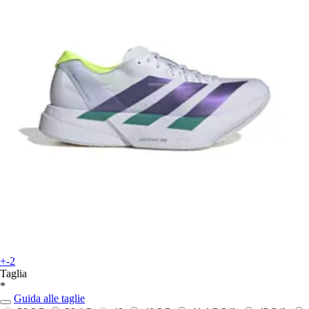
+-2
Taglia
*
Guida alle taglie