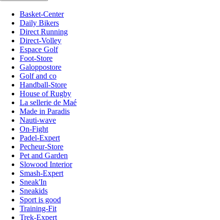
Basket-Center
Daily Bikers
Direct Running
Direct-Volley
Espace Golf
Foot-Store
Galoppostore
Golf and co
Handball-Store
House of Rugby
La sellerie de Maé
Made in Paradis
Nauti-wave
On-Fight
Padel-Expert
Pecheur-Store
Pet and Garden
Slowood Interior
Smash-Expert
Sneak'In
Sneakids
Sport is good
Training-Fit
Trek-Expert