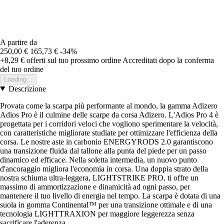
A partire da
250,00 €
165,73 €
-34%
+8,29 €
offerti sul tuo prossimo ordine
Accreditati dopo la conferma
del tuo ordine
Loading...
Descrizione
Provata come la scarpa più performante al mondo, la gamma Adizero
Adios Pro è il culmine delle scarpe da corsa Adizero. L'Adios Pro 4 è
progettata per i corridori veloci che vogliono sperimentare la velocità,
con caratteristiche migliorate studiate per ottimizzare l'efficienza della
corsa. Le nostre aste in carbonio ENERGYRODS 2.0 garantiscono
una transizione fluida dal tallone alla punta del piede per un passo
dinamico ed efficace. Nella soletta intermedia, un nuovo punto
d'ancoraggio migliora l'economia in corsa. Una doppia strato della
nostra schiuma ultra-leggera, LIGHTSTRIKE PRO, ti offre un
massimo di ammortizzazione e dinamicità ad ogni passo, per
mantenere il tuo livello di energia nel tempo. La scarpa è dotata di una
suola in gomma Continental™ per una transizione ottimale e di una
tecnologia LIGHTTRAXION per maggiore leggerezza senza
sacrificare l'aderenza.