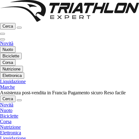
Cerca
Novità
Nuoto
Biciclette
Corsa
Nutrizione
Elettronica
Liquidazione
Marche
Assistenza post-vendita in Francia
Pagamento sicuro
Reso facile
Cerca
Novità
Nuoto
Biciclette
Corsa
Nutrizione
Elettronica
Liquidazione