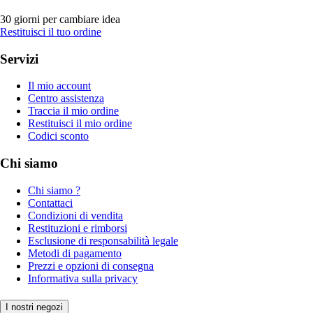
30 giorni per cambiare idea
Restituisci il tuo ordine
Servizi
Il mio account
Centro assistenza
Traccia il mio ordine
Restituisci il mio ordine
Codici sconto
Chi siamo
Chi siamo ?
Contattaci
Condizioni di vendita
Restituzioni e rimborsi
Esclusione di responsabilità legale
Metodi di pagamento
Prezzi e opzioni di consegna
Informativa sulla privacy
I nostri negozi