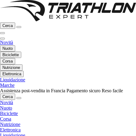
Cerca
Novità
Nuoto
Biciclette
Corsa
Nutrizione
Elettronica
Liquidazione
Marche
Assistenza post-vendita in Francia
Pagamento sicuro
Reso facile
Cerca
Novità
Nuoto
Biciclette
Corsa
Nutrizione
Elettronica
Liquidazione