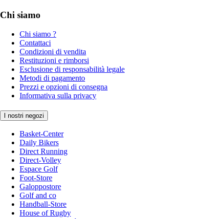
Chi siamo
Chi siamo ?
Contattaci
Condizioni di vendita
Restituzioni e rimborsi
Esclusione di responsabilità legale
Metodi di pagamento
Prezzi e opzioni di consegna
Informativa sulla privacy
I nostri negozi
Basket-Center
Daily Bikers
Direct Running
Direct-Volley
Espace Golf
Foot-Store
Galoppostore
Golf and co
Handball-Store
House of Rugby