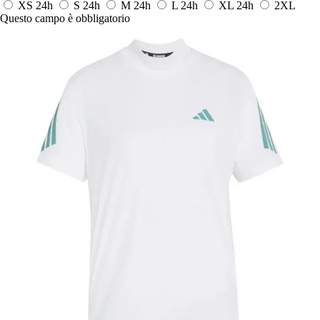
XS
24h
S
24h
M
24h
L
24h
XL
24h
2XL
Questo campo è obbligatorio