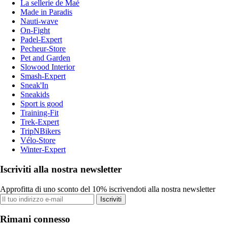
La sellerie de Maé
Made in Paradis
Nauti-wave
On-Fight
Padel-Expert
Pecheur-Store
Pet and Garden
Slowood Interior
Smash-Expert
Sneak'In
Sneakids
Sport is good
Training-Fit
Trek-Expert
TripNBikers
Vélo-Store
Winter-Expert
Iscriviti alla nostra newsletter
Approfitta di uno sconto del 10% iscrivendoti alla nostra newsletter
Iscriviti
Rimani connesso